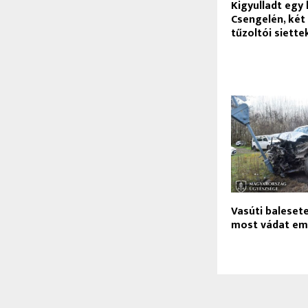
Kigyulladt egy
Csengelén, két
tűzoltói siette
Vasúti baleset
most vádat eme