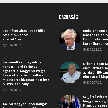
GAZDASÁG
Bod Péter Ákos: Itt az idő a
Boris Johnson: a
rezsicsökkentés
lehetne telepít
kivezetésére
feladatokra ny
katonákat Ukra
2026.08.07.
2026.02.22.
Kiszámolták, hogy eddig
Orbán Viktor: 
hány milliárd forintot
elemi érdeke, h
égetett el Magyarország a
az ukrán EU-ta
Paksi Atomerőmű leállása
elutasító állás
miatt: erre biztosan nem lesz
2025.07.25.
büszke Kapitány...
2026.08.06.
Szijjártó Péter:
Magyarország 
Amiről Magyar Péter hallgat:
Franciaország s