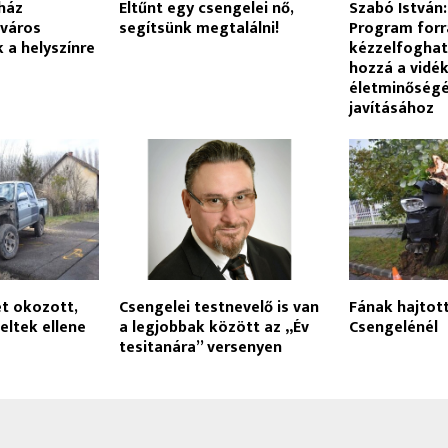
 ház
Eltűnt egy csengelei nő,
Szabó István:
 város
segítsünk megtalálni!
Program forr
k a helyszínre
kézzelfoghat
hozzá a vidé
életminőség
javításához
et okozott,
Csengelei testnevelő is van
Fának hajtot
ltek ellene
a legjobbak között az „Év
Csengelénél
tesitanára” versenyen