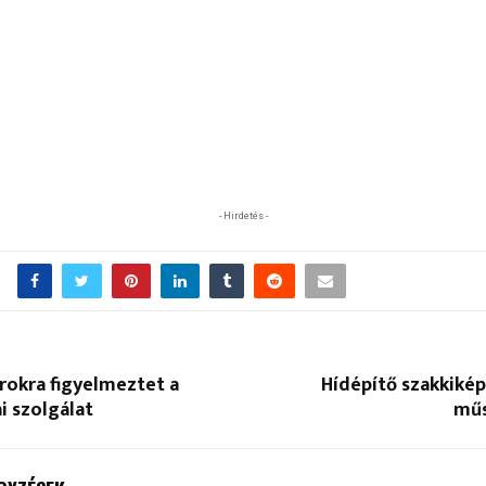
- Hirdetés -
arokra figyelmeztet a
Hídépítő szakkikép
i szolgálat
műs