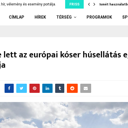
tjuk szó nélkül, ami…
Ismét használatb
 hír, vélemény és esemény portálja.
FRISS
CÍMLAP
HÍREK
TÉRSÉG
PROGRAMOK
SP
 lett az európai kóser húsellátás 
ja