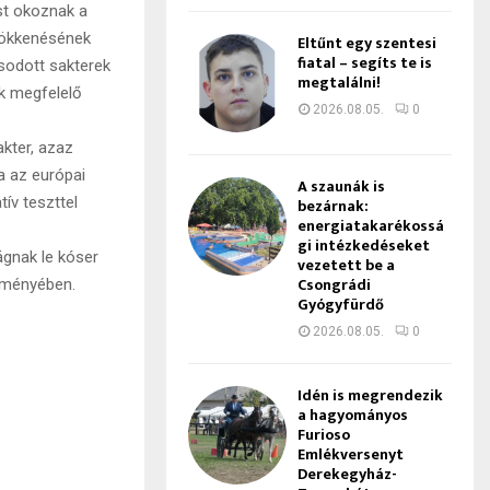
st okoznak a
csökkenésének
Eltűnt egy szentesi
fiatal – segíts te is
osodott sakterek
megtalálni!
ak megfelelő
2026.08.05.
0
kter, azaz
a az európai
A szaunák is
tív teszttel
bezárnak:
energiatakarékossá
gi intézkedéseket
ágnak le kóser
vezetett be a
Csongrádi
leményében.
Gyógyfürdő
2026.08.05.
0
Idén is megrendezik
a hagyományos
Furioso
Emlékversenyt
Derekegyház-