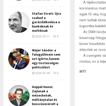
A tájékoztatás s
koronavírus miat
Stefan Streit: Újra
egyik fő oka, ho
szabad a
nem tudtak eluta
garázdálkodása a
bankoknak és
logisztika kialak
multiknak
Az EMIH közbenj
2026.06.11.
0
kósersági felügy
kóser húsellátás 
érkeztek az orsz
Májer Sándor: a
falugyűlésein sem
A csengelei vágó
ezt ígérte, hanem
módon, ez a telj
egy tisztességes
politizálást
MTI
2026.05.28.
0
Hoppál Hunor:
Zajlanak a
mézeshetek,
méltánytalan és
bosszúvezérelt a