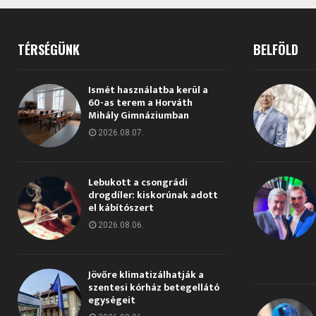
TÉRSÉGÜNK
BELFÖLD
Ismét használatba kerül a
60-as terem a Horváth
Mihály Gimnáziumban
2026.08.07.
Lebukott a csongrádi
drogdíler: kiskorúnak adott
el kábítószert
2026.08.06.
Jövőre klimatizálhatják a
szentesi kórház betegellátó
egységeit