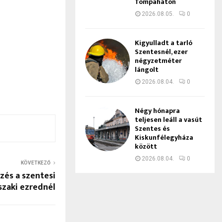
Tompaháton
2026.08.05.
0
Kigyulladt a tarló
Szentesnél, ezer
négyzetméter
lángolt
2026.08.04.
0
Négy hónapra
teljesen leáll a vasút
Szentes és
Kiskunfélegyháza
között
2026.08.04.
0
KÖVETKEZŐ
zés a szentesi
zaki ezrednél