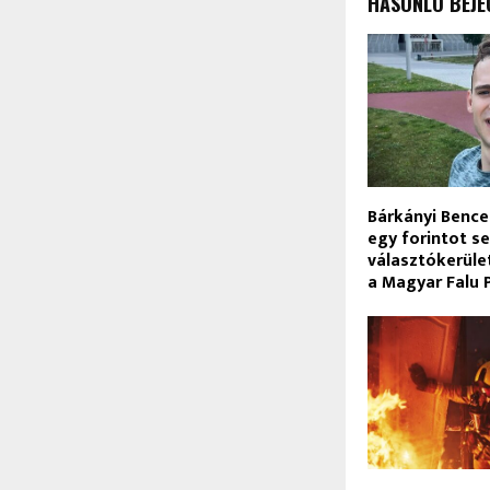
HASONLÓ BEJE
Bárkányi Bence 
egy forintot s
választókerület
a Magyar Falu