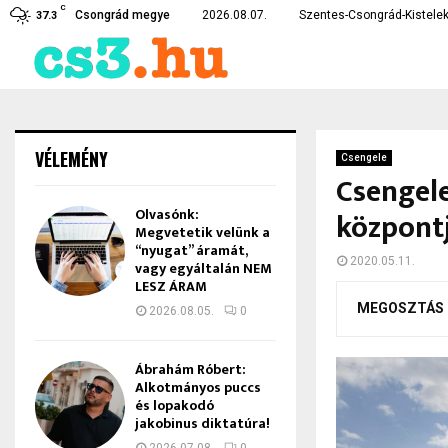
C
te…
Czirbus Gábor: Nem hagyha
Csongrád megye
2026.08.07.
Szentes-Csongrád-Kistelek
37.3
VÉLEMÉNY
Csengele
Csengele
Olvasónk:
központ
Megvetetik velünk a
“nyugat” áramát,
2020.05.11.
vagy egyáltalán NEM
LESZ ÁRAM
MEGOSZTÁS
2026.08.05.
0
Ábrahám Róbert:
Alkotmányos puccs
és lopakodó
jakobinus diktatúra!