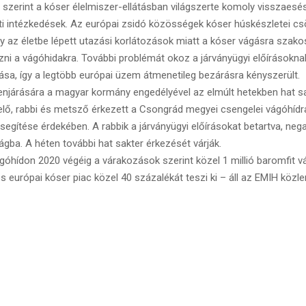
zerint a kóser élelmiszer-ellátásban világszerte komoly visszaesé
ti intézkedések. Az európai zsidó közösségek kóser húskészletei 
gy az életbe lépett utazási korlátozások miatt a kóser vágásra szak
zni a vágóhidakra. További problémát okoz a járványügyi előírásokn
ítása, így a legtöbb európai üzem átmenetileg bezárásra kényszerült.
árására a magyar kormány engedélyével az elmúlt hetekben hat sa
elő, rabbi és metsző érkezett a Csongrád megyei csengelei vágóhídr
segítése érdekében. A rabbik a járványügyi előírásokat betartva, nega
ágba. A héten további hat sakter érkezését várják.
hídon 2020 végéig a várakozások szerint közel 1 millió baromfit v
es európai kóser piac közel 40 százalékát teszi ki – áll az EMIH köz