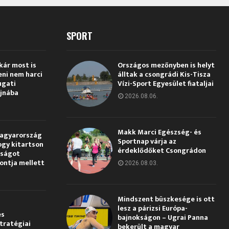
SPORT
kár most is
Országos mezőnyben is helyt
eni nem harci
álltak a csongrádi Kis-Tisza
ugati
Vízi-Sport Egyesület fiataljai
jnába
2026.08.06.
Makk Marci Egészség- és
Magyarország
Sportnap várja az
ogy kitartson
érdeklődőket Csongrádon
gságot
pontja mellett
2026.08.03.
Mindszent büszkesége is ott
lesz a párizsi Európa-
és
bajnokságon – Ugrai Panna
tratégiai
bekerült a magyar