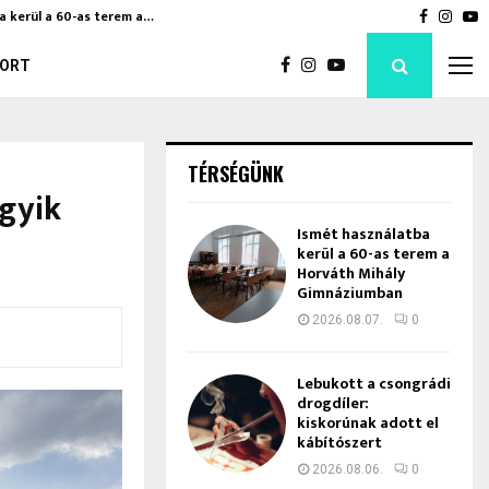
a kerül a 60-as terem a…
Bod Péte
Faceboo
Inst
Y
ORT
TÉRSÉGÜNK
egyik
Ismét használatba
kerül a 60-as terem a
Horváth Mihály
Gimnáziumban
2026.08.07.
0
Lebukott a csongrádi
drogdíler:
kiskorúnak adott el
kábítószert
2026.08.06.
0