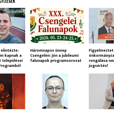
GYZÉSEK
elintézte:
Háromnapos ünnep
Figyelmeztet
em kapnak a
Csengelén: jön a jubileumi
önkormányzat
 települései
falunapok programsorozat
rongálása ne
 Programból
jogsértés!