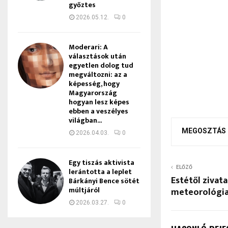
győztes
2026.05.12.
0
Moderari: A
választások után
egyetlen dolog tud
megváltozni: az a
képesség, hogy
Magyarország
hogyan lesz képes
ebben a veszélyes
világban...
MEGOSZTÁS
2026.04.03.
0
Egy tiszás aktivista
ELŐZŐ
lerántotta a leplet
Estétől zivat
Bárkányi Bence sötét
múltjáról
meteorológia
2026.03.27.
0