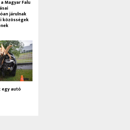
 a Magyar Falu
ásai
óan járulnak
ki közösségek
ének
t egy autó