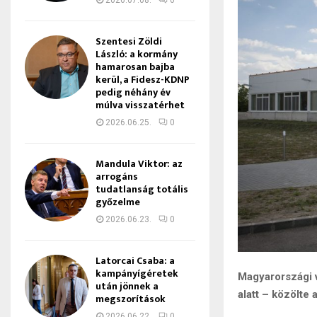
2026.07.08.
0
Szentesi Zöldi
László: a kormány
hamarosan bajba
kerül, a Fidesz-KDNP
pedig néhány év
múlva visszatérhet
2026.06.25.
0
Mandula Viktor: az
arrogáns
tudatlanság totális
győzelme
2026.06.23.
0
Latorcai Csaba: a
kampányígéretek
Magyarországi v
után jönnek a
alatt – közölte
megszorítások
2026.06.22.
0