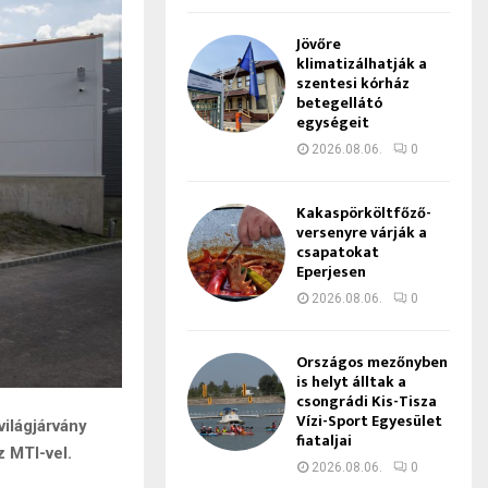
Jövőre
klimatizálhatják a
szentesi kórház
betegellátó
egységeit
2026.08.06.
0
Kakaspörköltfőző-
versenyre várják a
csapatokat
Eperjesen
2026.08.06.
0
Országos mezőnyben
is helyt álltak a
csongrádi Kis-Tisza
Vízi-Sport Egyesület
világjárvány
fiataljai
z MTI-vel.
2026.08.06.
0