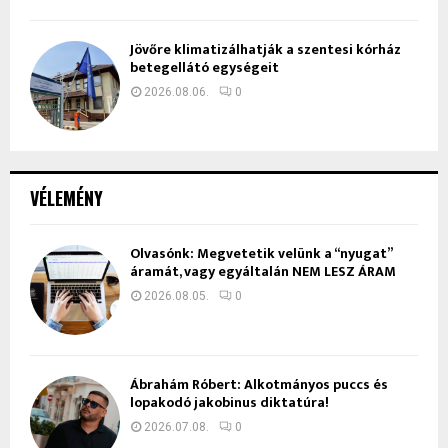
Jövőre klimatizálhatják a szentesi kórház
betegellátó egységeit
2026.08.06.
0
VÉLEMÉNY
Olvasónk: Megvetetik velünk a “nyugat”
áramát, vagy egyáltalán NEM LESZ ÁRAM
2026.08.05.
0
Ábrahám Róbert: Alkotmányos puccs és
lopakodó jakobinus diktatúra!
2026.07.08.
0