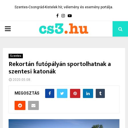
Szentes-Csongrád-Kistelek hír, vélemény és esemény portálja.
Facebook
Instagram
Youtube
PRIMARY
MENU
Szentes
Rekortán futópályán sportolhatnak a
szentesi katonák
2020.05.08.
MEGOSZTÁS