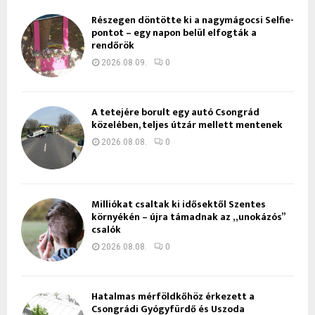
Részegen döntötte ki a nagymágocsi Selfie-
pontot – egy napon belül elfogták a
rendőrök
2026.08.09.
0
A tetejére borult egy autó Csongrád
közelében, teljes útzár mellett mentenek
2026.08.08.
0
Milliókat csaltak ki idősektől Szentes
környékén – újra támadnak az „unokázós”
csalók
2026.08.08.
0
Hatalmas mérföldkőhöz érkezett a
Csongrádi Gyógyfürdő és Uszoda