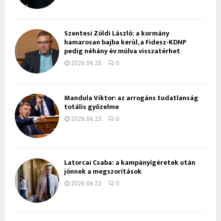
Szentesi Zöldi László: a kormány
hamarosan bajba kerül, a Fidesz-KDNP
pedig néhány év múlva visszatérhet
2026.06.25.
0
Mandula Viktor: az arrogáns tudatlanság
totális győzelme
2026.06.23.
0
Latorcai Csaba: a kampányígéretek után
jönnek a megszorítások
2026.06.22.
0