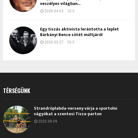
veszélyes világban...
2026.04.03.
0
Egy tiszás aktivista lerántotta a leplet
Bárkányi Bence sötét múltjáról
2026.03.27.
0
TÉRSÉGÜNK
Strandröplabda-verseny várja a sportolni
vágyókat a szentesi Tisza-parton
2026.08.09.