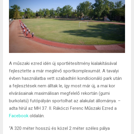
A műszaki ezred idén új sportlétesítmény kialakításával
fejlesztette a már meglévő sportkomplexumát. A tavalyi
évben használatba vett szabadtéri kondícionáló park után
a fejlesztések nem álltak le, így most már új, a mai kor
elvárásainak maximálisan megfelelő rekortán (gumi
burkolatú) futópályán sportolhat az alakulat állománya. –
adta hírül az MH 37. II. Rákóczi Ferenc Műszaki Ezred a
Facebook
oldalán.
“A 320 méter hosszú és közel 2 méter széles pálya