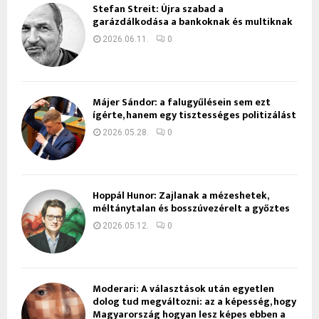
Stefan Streit: Újra szabad a
garázdálkodása a bankoknak és multiknak
2026.06.11.
0
Májer Sándor: a falugyűlésein sem ezt
ígérte, hanem egy tisztességes politizálást
2026.05.28.
0
Hoppál Hunor: Zajlanak a mézeshetek,
méltánytalan és bosszúvezérelt a győztes
2026.05.12.
0
Moderari: A választások után egyetlen
dolog tud megváltozni: az a képesség, hogy
Magyarország hogyan lesz képes ebben a