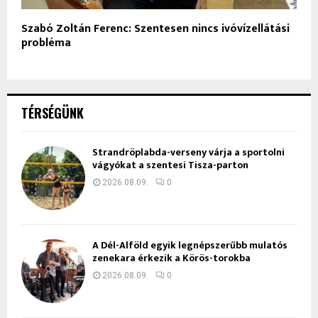
Szabó Zoltán Ferenc: Szentesen nincs ivóvízellátási
probléma
TÉRSÉGÜNK
Strandröplabda-verseny várja a sportolni
vágyókat a szentesi Tisza-parton
2026.08.09.
0
A Dél-Alföld egyik legnépszerűbb mulatós
zenekara érkezik a Körös-torokba
2026.08.09.
0