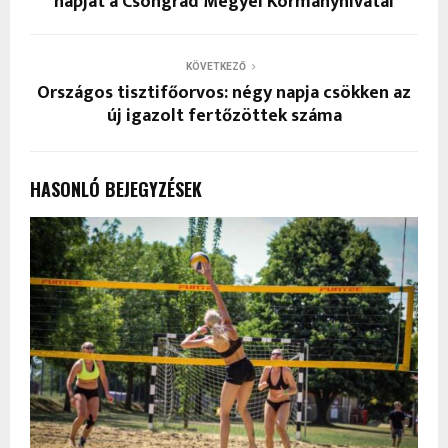
napját a Csongrád Megyei Kormányhivatal
KÖVETKEZŐ
Országos tisztifőorvos: négy napja csökken az
új igazolt fertőzöttek száma
HASONLÓ BEJEGYZÉSEK