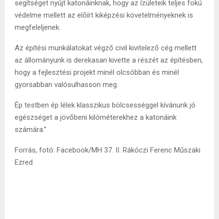
segítséget nyújt katonáinknak, hogy az ízületeik teljes fokú
védelme mellett az előírt kiképzési követelményeknek is
megfeleljenek.
Az építési munkálatokat végző civil kivitelező cég mellett
az állományunk is derekasan kivette a részét az építésben,
hogy a fejlesztési projekt minél olcsóbban és minél
gyorsabban valósulhasson meg.
Ép testben ép lélek klasszikus bölcsességgel kívánunk jó
egészséget a jövőbeni kilóméterekhez a katonáink
számára.”
Forrás, fotó: Facebook/MH 37. II. Rákóczi Ferenc Műszaki
Ezred