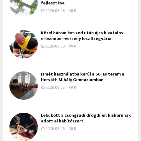
fejlesztése
2026.08.08.
0
Közel három évtized után újra hivatalos
erősember-verseny lesz Szegváron
2026.08.08.
0
Ismét használatba kerül a 60-as terem a
Horváth Mihály Gimnáziumban
2026.08.07.
0
Lebukott a csongrádi drogdíler: kiskorúnak
adott el kábítószert
2026.08.06.
0