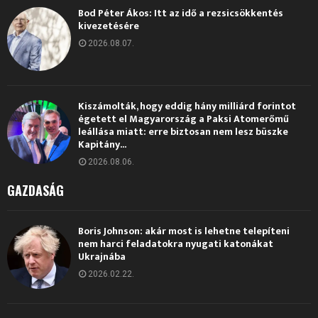
Bod Péter Ákos: Itt az idő a rezsicsökkentés
kivezetésére
2026.08.07.
Kiszámolták, hogy eddig hány milliárd forintot
égetett el Magyarország a Paksi Atomerőmű
leállása miatt: erre biztosan nem lesz büszke
Kapitány...
2026.08.06.
GAZDASÁG
Boris Johnson: akár most is lehetne telepíteni
nem harci feladatokra nyugati katonákat
Ukrajnába
2026.02.22.