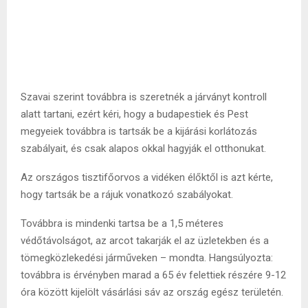
Szavai szerint továbbra is szeretnék a járványt kontroll
alatt tartani, ezért kéri, hogy a budapestiek és Pest
megyeiek továbbra is tartsák be a kijárási korlátozás
szabályait, és csak alapos okkal hagyják el otthonukat.
Az országos tisztifőorvos a vidéken élőktől is azt kérte,
hogy tartsák be a rájuk vonatkozó szabályokat.
Továbbra is mindenki tartsa be a 1,5 méteres
védőtávolságot, az arcot takarják el az üzletekben és a
tömegközlekedési járműveken – mondta. Hangsúlyozta:
továbbra is érvényben marad a 65 év felettiek részére 9-12
óra között kijelölt vásárlási sáv az ország egész területén.