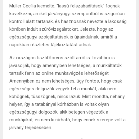
Müller Cecília kiemelte: “lassú felszabadítások” fognak
következni, amiket járványügyi szempontból is szigorúan
kontroll alatt tartanak, és hasznosnak nevezte a lakosság
körében indult szűrővizsgálatokat. Jelezte, hogy az
egészségügyi szolgáltatások is újraindulnak, amiről a
napokban részletes tájékoztatást adnak.
Az országos tisztifőorvos szólt arról is: továbbra is
javasolják, hogy amennyiben lehetséges, a munkáltatók
tartsák fenn az online munkavégzés lehetőségét.
Amennyiben ez nem lehetséges, úgy fontos, hogy csak
egészséges dolgozók vegyék fel a munkát, akik nem
köhögnek, tüsszögnek, nincs lázuk. Mint mondta, néhány
helyen, így a tatabányai kórházban is voltak olyan
egészségügyi dolgozók, akik betegen végezték a
munkájukat, és nem kizárható, hogy ennek szerepe volt a
járvány terjedésében.