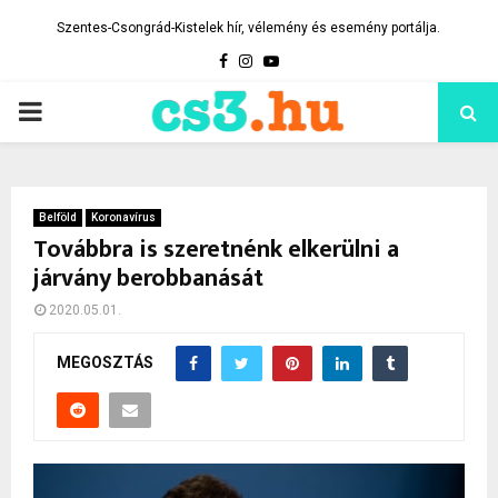
Szentes-Csongrád-Kistelek hír, vélemény és esemény portálja.
Facebook
Instagram
Youtube
PRIMARY
MENU
Belföld
Koronavírus
Továbbra is szeretnénk elkerülni a
járvány berobbanását
2020.05.01.
MEGOSZTÁS