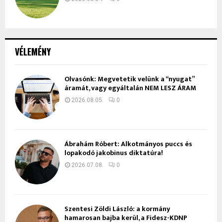
VÉLEMÉNY
Olvasónk: Megvetetik velünk a “nyugat”
áramát, vagy egyáltalán NEM LESZ ÁRAM
2026.08.05.
0
Ábrahám Róbert: Alkotmányos puccs és
lopakodó jakobinus diktatúra!
2026.07.08.
0
Szentesi Zöldi László: a kormány
hamarosan bajba kerül, a Fidesz-KDNP