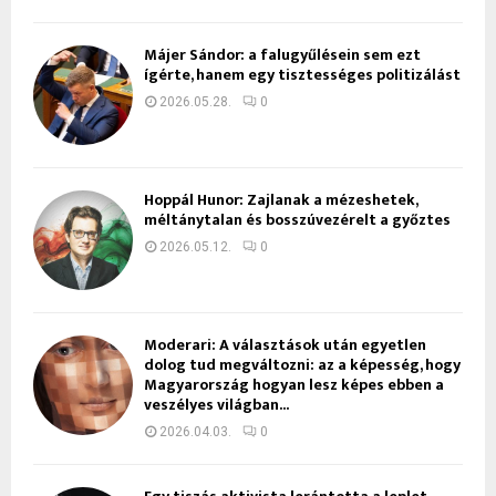
Májer Sándor: a falugyűlésein sem ezt
ígérte, hanem egy tisztességes politizálást
2026.05.28.
0
Hoppál Hunor: Zajlanak a mézeshetek,
méltánytalan és bosszúvezérelt a győztes
2026.05.12.
0
Moderari: A választások után egyetlen
dolog tud megváltozni: az a képesség, hogy
Magyarország hogyan lesz képes ebben a
veszélyes világban...
2026.04.03.
0