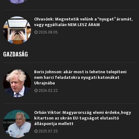
Olvasónk: Megvetetik velünk a “nyugat” áramát,
vagy egyáltalán NEM LESZ ÁRAM
2026.08.05.
GAZDASÁG
Boris Johnson: akár most is lehetne telepíteni
nem harci feladatokra nyugati katonákat
Ukrajnába
2026.02.22.
Orbán Viktor: Magyarország elemi érdeke, hogy
kitartson az ukrán EU-tagságot elutasító
álláspontja mellett
2025.07.25.