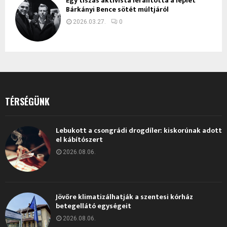
Egy tiszás aktivista lerántotta a leplet
Bárkányi Bence sötét múltjáról
2026.03.27.
0
TÉRSÉGÜNK
Lebukott a csongrádi drogdíler: kiskorúnak adott
el kábítószert
2026.08.06.
Jövőre klimatizálhatják a szentesi kórház
betegellátó egységeit
2026.08.06.