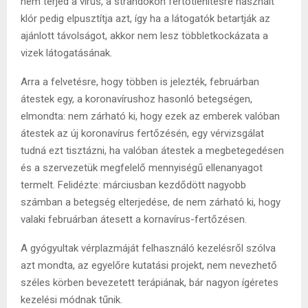
nem terjed a vírus, a strandokon fertőtlenítésre használt
klór pedig elpusztítja azt, így ha a látogatók betartják az
ajánlott távolságot, akkor nem lesz többletkockázata a
vizek látogatásának.
Arra a felvetésre, hogy többen is jelezték, februárban
átestek egy, a koronavírushoz hasonló betegségen,
elmondta: nem zárható ki, hogy ezek az emberek valóban
átestek az új koronavírus fertőzésén, egy vérvizsgálat
tudná ezt tisztázni, ha valóban átestek a megbetegedésen
és a szervezetük megfelelő mennyiségű ellenanyagot
termelt. Felidézte: márciusban kezdődött nagyobb
számban a betegség elterjedése, de nem zárható ki, hogy
valaki februárban átesett a kornavírus-fertőzésen.
A gyógyultak vérplazmáját felhasználó kezelésről szólva
azt mondta, az egyelőre kutatási projekt, nem nevezhető
széles körben bevezetett terápiának, bár nagyon ígéretes
kezelési módnak tűnik.