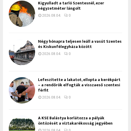
Kigyulladt a tarló Szentesnél, ezer
négyzetméter lángolt
2026.08.04.
0
Négy hónapra teljesen leáll a vasút Szentes
és Kiskunfélegyháza között
2026.08.04.
0
Lefeszítette a lakatot, ellopta a kerékpárt
– a rendőrök elfogták a visszaeső szentesi
férfit
2026.08.04.
0
A KSE Balástya korlátozza a pályák
öntözését a víztakarékosság jegyében
2026.08.04.
0