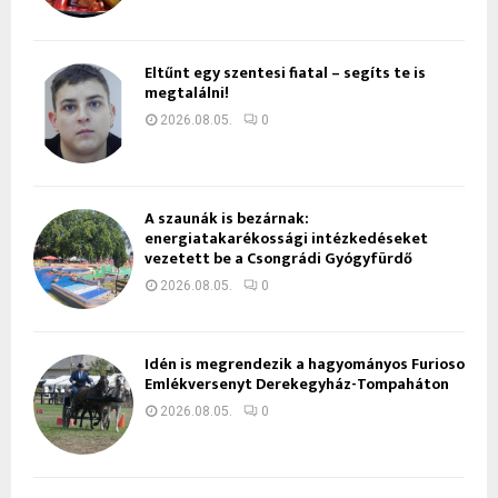
Eltűnt egy szentesi fiatal – segíts te is
megtalálni!
2026.08.05.
0
A szaunák is bezárnak:
energiatakarékossági intézkedéseket
vezetett be a Csongrádi Gyógyfürdő
2026.08.05.
0
Idén is megrendezik a hagyományos Furioso
Emlékversenyt Derekegyház-Tompaháton
2026.08.05.
0