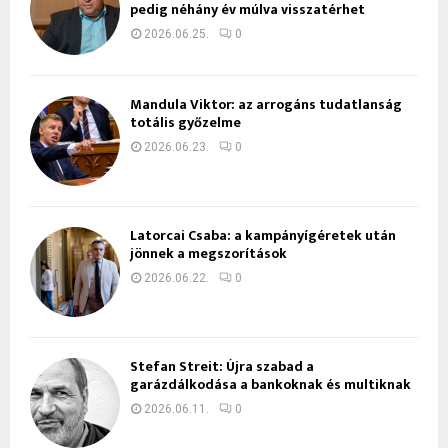
pedig néhány év múlva visszatérhet
2026.06.25.
0
Mandula Viktor: az arrogáns tudatlanság
totális győzelme
2026.06.23.
0
Latorcai Csaba: a kampányígéretek után
jönnek a megszorítások
2026.06.22.
0
Stefan Streit: Újra szabad a
garázdálkodása a bankoknak és multiknak
2026.06.11.
0