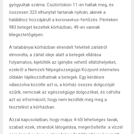
gyógyultak száma. Csütörtökön 11-en haltak meg, és
összesen 323 elhunytat tartanak nyilván, akinek a
halálához hozzájárult a koronavírus-fertőzés. Pénteken
983 beteget kezeltek kórházban, 49-en vannak
lélegeztetőgépen.
A tatabányai kórházban elrendelt felvételi zárlatról
elmondta, a zárlat ideje alatt a betegek ellátása
folyamatos, kijelölték az igénybe vehető ellátóhelyeket,
ezekről a Nemzeti Népegészségügyi Központ internetes
oldalán tájékozódhatnak a betegek. Egy kérdésre
válaszolva közölte azt is, a kórház összes dolgozóját
szűrik, nemcsak az egészségügyi dolgozókat, és cáfolta
azt az információt, hogy nem kezdték még meg a
tesztelést a kórházban.
Azzal kapcsolatban, hogy május 4-től lehetséges tavak,
szabad vizek, strandok látogatása, megerősítette: a vízzel