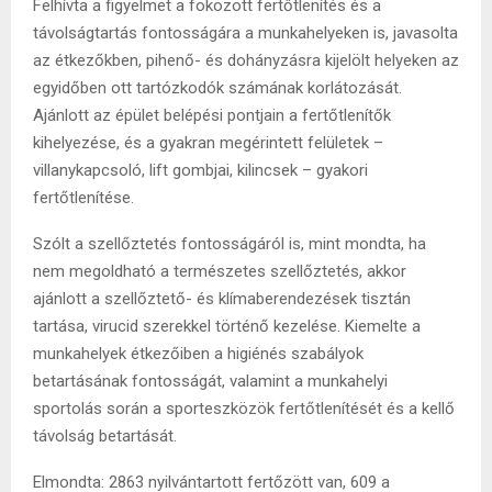
Felhívta a figyelmet a fokozott fertőtlenítés és a
távolságtartás fontosságára a munkahelyeken is, javasolta
az étkezőkben, pihenő- és dohányzásra kijelölt helyeken az
egyidőben ott tartózkodók számának korlátozását.
Ajánlott az épület belépési pontjain a fertőtlenítők
kihelyezése, és a gyakran megérintett felületek –
villanykapcsoló, lift gombjai, kilincsek – gyakori
fertőtlenítése.
Szólt a szellőztetés fontosságáról is, mint mondta, ha
nem megoldható a természetes szellőztetés, akkor
ajánlott a szellőztető- és klímaberendezések tisztán
tartása, virucid szerekkel történő kezelése. Kiemelte a
munkahelyek étkezőiben a higiénés szabályok
betartásának fontosságát, valamint a munkahelyi
sportolás során a sporteszközök fertőtlenítését és a kellő
távolság betartását.
Elmondta: 2863 nyilvántartott fertőzött van, 609 a