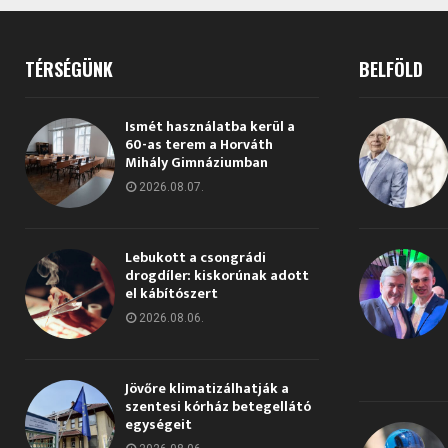
TÉRSÉGÜNK
BELFÖLD
Ismét használatba kerül a
60-as terem a Horváth
Mihály Gimnáziumban
2026.08.07.
Lebukott a csongrádi
drogdíler: kiskorúnak adott
el kábítószert
2026.08.06.
Jövőre klimatizálhatják a
szentesi kórház betegellátó
egységeit