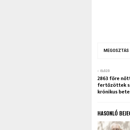
MEGOSZTÁS
ELŐZŐ
2863 főre nőt
fertőzöttek s
krónikus bet
HASONLÓ BEJE