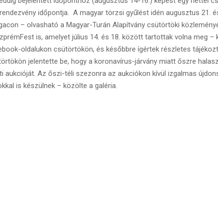
ig bejelentett időponthoz (augusztus 14-16.) képest egy héttel csú
ndezvény időpontja. A magyar törzsi gyűlést idén augusztus 21. és
gacon – olvasható a Magyar-Turán Alapítvány csütörtöki közlemény
émFest is, amelyet július 14. és 18. között tartottak volna meg – 
book-oldalukon csütörtökön, és későbbre ígértek részletes tájéko
ütörtökön jelentette be, hogy a koronavírus-járvány miatt őszre hala
i aukcióját. Az őszi-téli szezonra az aukciókon kívül izgalmas újdon
okkal is készülnek – közölte a galéria.