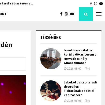
a kerül a 60-as terem a…
Bod Péte
Faceboo
Inst
Y
ORT
TÉRSÉGÜNK
idén
Ismét használatba
kerül a 60-as terem a
Horváth Mihály
Gimnáziumban
2026.08.07.
0
Lebukott a csongrádi
drogdíler:
kiskorúnak adott el
kábítószert
2026.08.06.
0