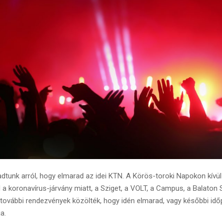
adtunk arról, hogy elmarad az idei KTN. A Körös-toroki Napokon kív
d a koronavírus-járvány miatt, a Sziget, a VOLT, a Campus, a Balaton
 további rendezvények közölték, hogy idén elmarad, vagy későbbi idő
a.