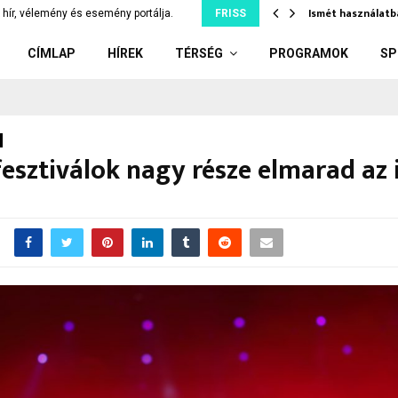
tjuk szó nélkül, ami…
Ismét használatb
hír, vélemény és esemény portálja.
FRISS
CÍMLAP
HÍREK
TÉRSÉG
PROGRAMOK
SP
fesztiválok nagy része elmarad az 