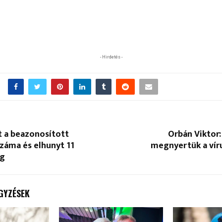
- Hirdetés -
t a beazonosított
Orbán Viktor:
záma és elhunyt 11
megnyertük a vír
eg
GYZÉSEK