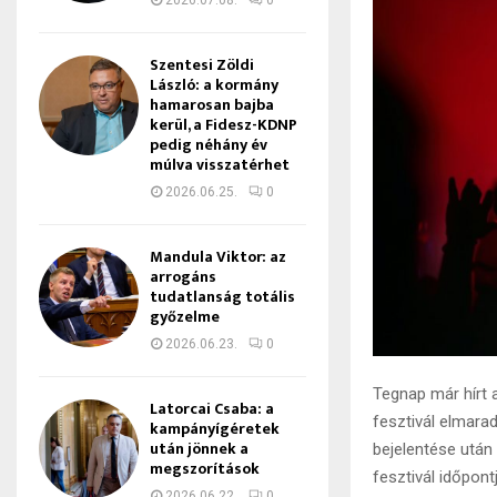
2026.07.08.
0
Szentesi Zöldi
László: a kormány
hamarosan bajba
kerül, a Fidesz-KDNP
pedig néhány év
múlva visszatérhet
2026.06.25.
0
Mandula Viktor: az
arrogáns
tudatlanság totális
győzelme
2026.06.23.
0
Tegnap már hírt 
Latorcai Csaba: a
fesztivál elmara
kampányígéretek
után jönnek a
bejelentése után
megszorítások
fesztivál időpontj
2026.06.22.
0