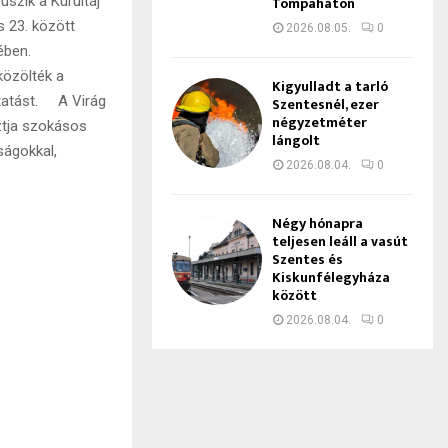
Tompaháton
szik a Kurultáj
 23. között
2026.08.05.
0
ében.
közölték a
Kigyulladt a tarló
ztatást. A Virág
Szentesnél, ezer
négyzetméter
sztja szokásos
lángolt
ságokkal,
2026.08.04.
0
Négy hónapra
teljesen leáll a vasút
Szentes és
Kiskunfélegyháza
között
2026.08.04.
0