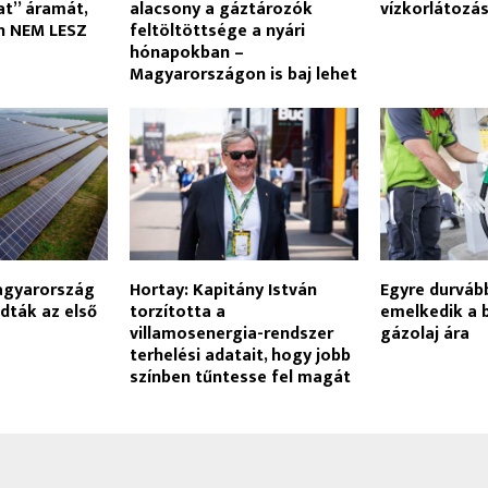
at” áramát,
alacsony a gáztározók
vízkorlátozá
án NEM LESZ
feltöltöttsége a nyári
hónapokban –
Magyarországon is baj lehet
agyarország
Hortay: Kapitány István
Egyre durvább
adták az első
torzította a
emelkedik a 
villamosenergia-rendszer
gázolaj ára
terhelési adatait, hogy jobb
színben tűntesse fel magát