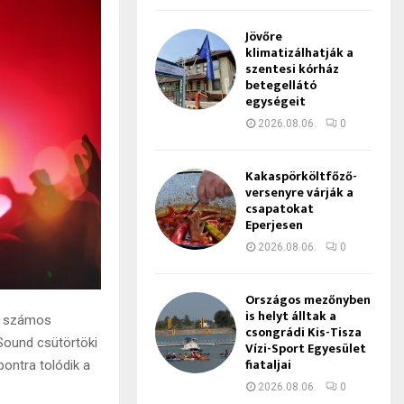
Jövőre
klimatizálhatják a
szentesi kórház
betegellátó
egységeit
2026.08.06.
0
Kakaspörköltfőző-
versenyre várják a
csapatokat
Eperjesen
2026.08.06.
0
Országos mezőnyben
is helyt álltak a
ül számos
csongrádi Kis-Tisza
 Sound csütörtöki
Vízi-Sport Egyesület
fiataljai
pontra tolódik a
2026.08.06.
0