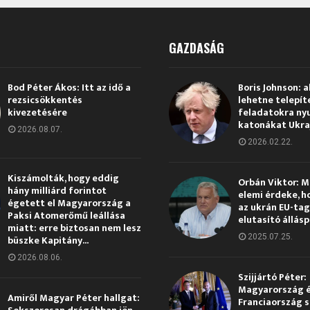
GAZDASÁG
Bod Péter Ákos: Itt az idő a
Boris Johnson: a
rezsicsökkentés
lehetne telepít
kivezetésére
feladatokra ny
katonákat Ukra
2026.08.07.
2026.02.22.
Kiszámolták, hogy eddig
Orbán Viktor: 
hány milliárd forintot
elemi érdeke, h
égetett el Magyarország a
az ukrán EU-ta
Paksi Atomerőmű leállása
elutasító állás
miatt: erre biztosan nem lesz
2025.07.25.
büszke Kapitány...
2026.08.06.
Szijjártó Péter:
Magyarország 
Amiről Magyar Péter hallgat:
Franciaország s