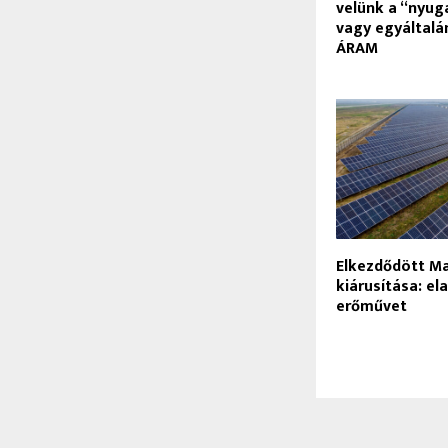
velünk a “nyug
vagy egyáltal
ÁRAM
Elkezdődött M
kiárusítása: el
erőművet