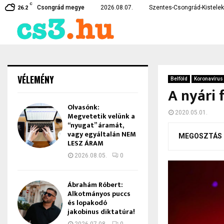
C
te…
Czirbus Gábor: Nem hagyha
Csongrád megye
2026.08.07.
Szentes-Csongrád-Kistelek 
26.2
VÉLEMÉNY
Belföld
Koronavírus
A nyári 
Olvasónk:
2020.05.01.
Megvetetik velünk a
“nyugat” áramát,
vagy egyáltalán NEM
MEGOSZTÁS
LESZ ÁRAM
2026.08.05.
0
Ábrahám Róbert:
Alkotmányos puccs
és lopakodó
jakobinus diktatúra!