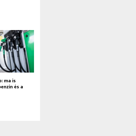
s
: ma is
benzin és a