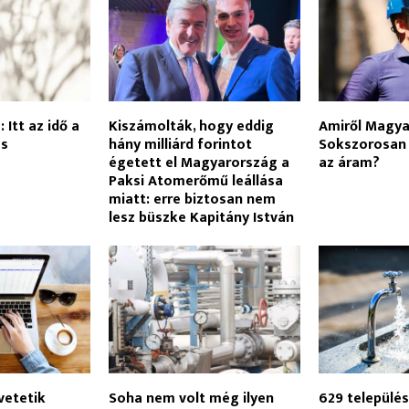
 Itt az idő a
Kiszámolták, hogy eddig
Amiről Magyar
és
hány milliárd forintot
Sokszorosan
égetett el Magyarország a
az áram?
Paksi Atomerőmű leállása
miatt: erre biztosan nem
lesz büszke Kapitány István
vetetik
Soha nem volt még ilyen
629 települé