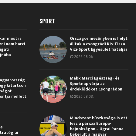
SPORT
kár most is
Országos mezőnyben is helyt
eni nem harci
álltak a csongrádi Kis-Tisza
ugati
Vízi-Sport Egyesület fiataljai
jnába
2026.08.06.
Makk Marci Egészség- és
Magyarország
Sportnap várja az
ogy kitartson
érdeklődőket Csongrádon
gságot
pontja mellett
2026.08.03.
Mindszent büszkesége is ott
lesz a párizsi Európa-
és
bajnokságon – Ugrai Panna
tratégiai
bekerült a magyar