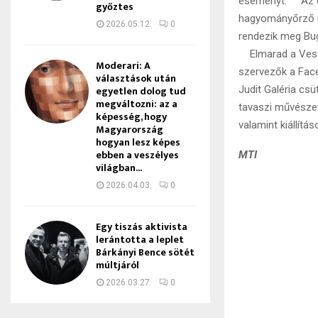
eseményt. Az edd
győztes
hagyományőrző re
2026.05.12.
0
rendezik meg Bu
Elmarad a Veszpr
Moderari: A
szervezők a Face
választások után
egyetlen dolog tud
Judit Galéria cs
megváltozni: az a
tavaszi művészet
képesség, hogy
valamint kiállítás
Magyarország
hogyan lesz képes
ebben a veszélyes
MTI
világban...
2026.04.03.
0
Egy tiszás aktivista
lerántotta a leplet
Bárkányi Bence sötét
múltjáról
2026.03.27.
0