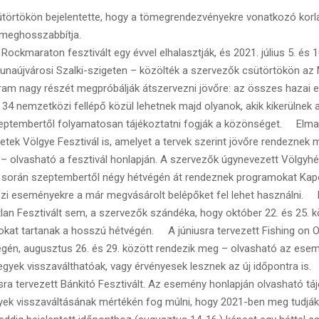
rtökön bejelentette, hogy a tömegrendezvényekre vonatkozó korl
 meghosszabbítja.
ockmaraton fesztivált egy évvel elhalasztják, és 2021. július 5. és 1
unaújvárosi Szalki-szigeten – közölték a szervezők csütörtökön az 
rogram nagy részét megpróbálják átszervezni jövőre: az összes hazai 
 34 nemzetközi fellépő közül lehetnek majd olyanok, akik kikerülnek 
eptembertől folyamatosan tájékoztatni fogják a közönséget. Elmar
tek Völgye Fesztivál is, amelyet a tervek szerint jövőre rendeznek m
 – olvasható a fesztivál honlapján. A szervezők úgynevezett Völgyh
y során szeptembertől négy hétvégén át rendeznek programokat Kap
szi eseményekre a már megvásárolt belépőket fel lehet használni.
an Fesztivált sem, a szervezők szándéka, hogy október 22. és 25. k
kat tartanak a hosszú hétvégén. A júniusra tervezett Fishing on Orf
égén, augusztus 26. és 29. között rendezik meg – olvasható az esem
egyek visszaválthatóak, vagy érvényesek lesznek az új időpontra is
usra tervezett Bánkitó Fesztivált. Az esemény honlapján olvasható tá
yek visszaváltásának mértékén fog múlni, hogy 2021-ben meg tudják-