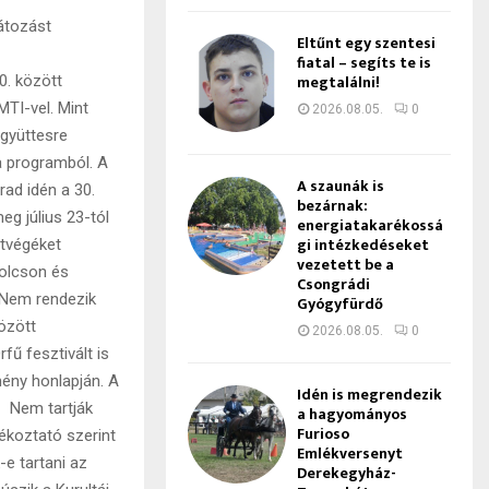
átozást
Eltűnt egy szentesi
fiatal – segíts te is
megtalálni!
0. között
MTI-vel. Mint
2026.08.05.
0
együttesre
a programból. A
A szaunák is
ad idén a 30.
bezárnak:
eg július 23-tól
energiatakarékossá
gi intézkedéseket
étvégéket
vezetett be a
olcson és
Csongrádi
 Nem rendezik
Gyógyfürdő
özött
2026.08.05.
0
ű fesztivált is
ény honlapján. A
Idén is megrendezik
. Nem tartják
a hagyományos
Furioso
jékoztató szerint
Emlékversenyt
e tartani az
Derekegyház-