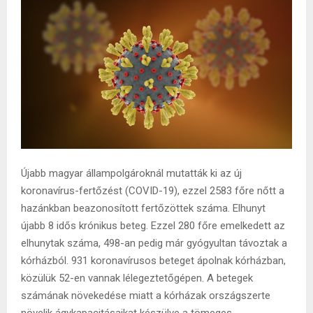
Újabb magyar állampolgároknál mutatták ki az új
koronavírus-fertőzést (COVID-19), ezzel 2583 főre nőtt a
hazánkban beazonosított fertőzöttek száma. Elhunyt
újabb 8 idős krónikus beteg. Ezzel 280 főre emelkedett az
elhunytak száma, 498-an pedig már gyógyultan távoztak a
kórházból. 931 koronavírusos beteget ápolnak kórházban,
közülük 52-en vannak lélegeztetőgépen. A betegek
számának növekedése miatt a kórházak országszerte
növelik ágykapacitásaikat készülve a tömeges