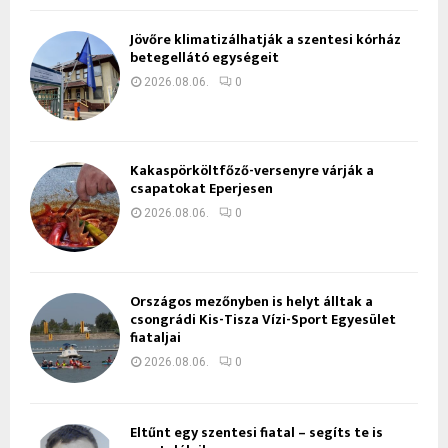
Jövőre klimatizálhatják a szentesi kórház
betegellátó egységeit
2026.08.06.
0
Kakaspörköltfőző-versenyre várják a
csapatokat Eperjesen
2026.08.06.
0
Országos mezőnyben is helyt álltak a
csongrádi Kis-Tisza Vízi-Sport Egyesület
fiataljai
2026.08.06.
0
Eltűnt egy szentesi fiatal – segíts te is