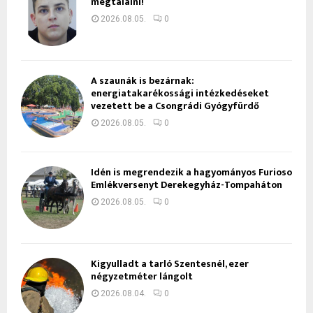
megtalálni!
2026.08.05.
0
A szaunák is bezárnak:
energiatakarékossági intézkedéseket
vezetett be a Csongrádi Gyógyfürdő
2026.08.05.
0
Idén is megrendezik a hagyományos Furioso
Emlékversenyt Derekegyház-Tompaháton
2026.08.05.
0
Kigyulladt a tarló Szentesnél, ezer
négyzetméter lángolt
2026.08.04.
0