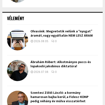
VÉLEMÉNY
Olvasónk: Megvetetik velünk a “nyugat”
áramát, vagy egyáltalán NEM LESZ ÁRAM
2026.08.05.
0
Ábrahám Róbert: Alkotmányos puccs és
lopakodó jakobinus diktatúra!
2026.07.08.
0
Szentesi Zöldi László: a kormány
hamarosan bajba kerül, a Fidesz-KDNP
pedig néhány év múlva visszatérhet