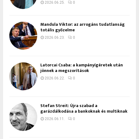
2026.06.25.
0
Mandula Viktor: az arrogáns tudatlanság
totális győzelme
2026.06.23.
0
Latorcai Csaba: a kampányígéretek után
jönnek a megszorítások
2026.06.22.
0
Stefan Streit: Újra szabad a
garázdálkodása a bankoknak és multiknak
2026.06.11.
0