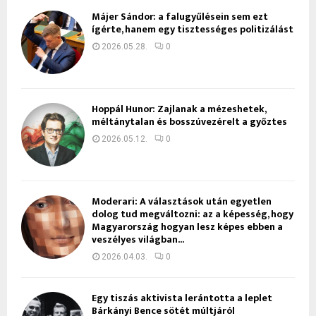
Májer Sándor: a falugyűlésein sem ezt
ígérte, hanem egy tisztességes politizálást
2026.05.28.
0
Hoppál Hunor: Zajlanak a mézeshetek,
méltánytalan és bosszúvezérelt a győztes
2026.05.12.
0
Moderari: A választások után egyetlen
dolog tud megváltozni: az a képesség, hogy
Magyarország hogyan lesz képes ebben a
veszélyes világban...
2026.04.03.
0
Egy tiszás aktivista lerántotta a leplet
Bárkányi Bence sötét múltjáról