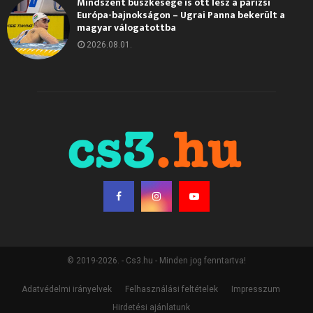
Mindszent büszkesége is ott lesz a párizsi
Európa-bajnokságon – Ugrai Panna bekerült a
magyar válogatottba
2026.08.01.
© 2019-2026. - Cs3.hu - Minden jog fenntartva!
Adatvédelmi irányelvek
Felhasználási feltételek
Impresszum
Hirdetési ajánlatunk