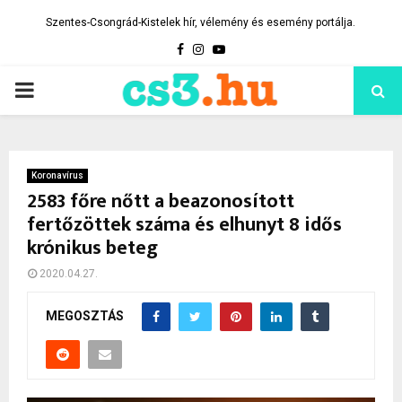
Szentes-Csongrád-Kistelek hír, vélemény és esemény portálja.
Facebook
Instagram
Youtube
PRIMARY
MENU
Koronavírus
2583 főre nőtt a beazonosított
fertőzöttek száma és elhunyt 8 idős
krónikus beteg
2020.04.27.
MEGOSZTÁS