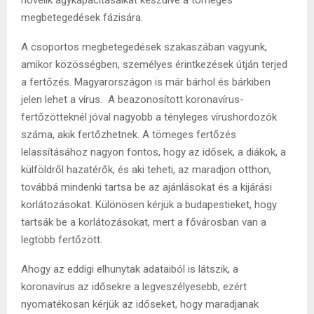
megbetegedések fázisára.
A csoportos megbetegedések szakaszában vagyunk,
amikor közösségben, személyes érintkezések útján terjed
a fertőzés. Magyarországon is már bárhol és bárkiben
jelen lehet a vírus. A beazonosított koronavírus-
fertőzötteknél jóval nagyobb a tényleges vírushordozók
száma, akik fertőzhetnek. A tömeges fertőzés
lelassításához nagyon fontos, hogy az idősek, a diákok, a
külföldről hazatérők, és aki teheti, az maradjon otthon,
továbbá mindenki tartsa be az ajánlásokat és a kijárási
korlátozásokat. Különösen kérjük a budapestieket, hogy
tartsák be a korlátozásokat, mert a fővárosban van a
legtöbb fertőzött.
Ahogy az eddigi elhunytak adataiból is látszik, a
koronavírus az idősekre a legveszélyesebb, ezért
nyomatékosan kérjük az időseket, hogy maradjanak