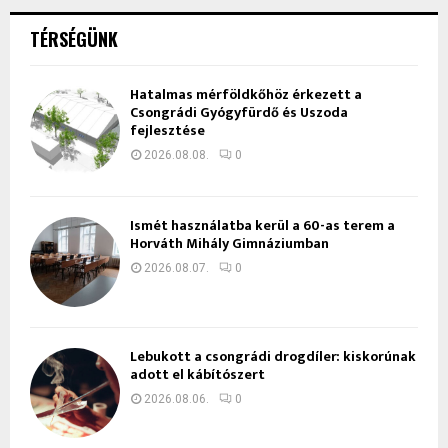
TÉRSÉGÜNK
Hatalmas mérföldkőhöz érkezett a
Csongrádi Gyógyfürdő és Uszoda
fejlesztése
2026.08.08.
0
Ismét használatba kerül a 60-as terem a
Horváth Mihály Gimnáziumban
2026.08.07.
0
Lebukott a csongrádi drogdíler: kiskorúnak
adott el kábítószert
2026.08.06.
0