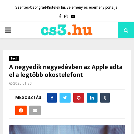
Szentes-Csongrád-Kistelek hír, vélemény és esemény portálja.
Facebook
Instagram
Youtube
PRIMARY
MENU
Tech
A negyedik negyedévben az Apple adta
el a legtöbb okostelefont
2020.01.30.
MEGOSZTÁS