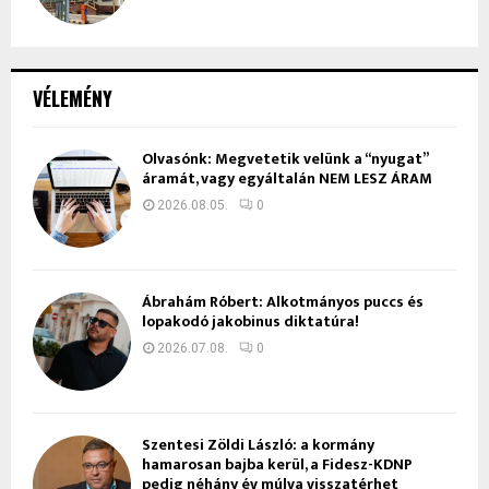
VÉLEMÉNY
Olvasónk: Megvetetik velünk a “nyugat”
áramát, vagy egyáltalán NEM LESZ ÁRAM
2026.08.05.
0
Ábrahám Róbert: Alkotmányos puccs és
lopakodó jakobinus diktatúra!
2026.07.08.
0
Szentesi Zöldi László: a kormány
hamarosan bajba kerül, a Fidesz-KDNP
pedig néhány év múlva visszatérhet