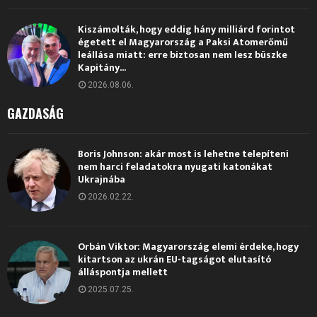
Kiszámolták, hogy eddig hány milliárd forintot
égetett el Magyarország a Paksi Atomerőmű
leállása miatt: erre biztosan nem lesz büszke
Kapitány...
2026.08.06.
GAZDASÁG
Boris Johnson: akár most is lehetne telepíteni
nem harci feladatokra nyugati katonákat
Ukrajnába
2026.02.22.
Orbán Viktor: Magyarország elemi érdeke, hogy
kitartson az ukrán EU-tagságot elutasító
álláspontja mellett
2025.07.25.