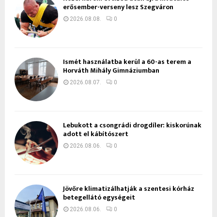
erősember-verseny lesz Szegváron
2026.08.08.
0
Ismét használatba kerül a 60-as terem a
Horváth Mihály Gimnáziumban
2026.08.07.
0
Lebukott a csongrádi drogdíler: kiskorúnak
adott el kábítószert
2026.08.06.
0
Jövőre klimatizálhatják a szentesi kórház
betegellátó egységeit
2026.08.06.
0