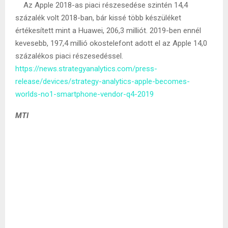
Az Apple 2018-as piaci részesedése szintén 14,4
százalék volt 2018-ban, bár kissé több készüléket
értékesített mint a Huawei, 206,3 milliót. 2019-ben ennél
kevesebb, 197,4 millió okostelefont adott el az Apple 14,0
százalékos piaci részesedéssel.
https://news.strategyanalytics.com/press-
release/devices/strategy-analytics-apple-becomes-
worlds-no1-smartphone-vendor-q4-2019
MTI