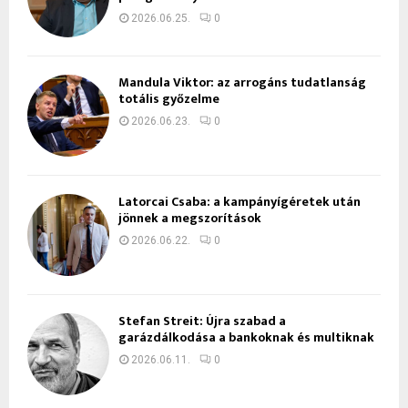
2026.06.25.
0
Mandula Viktor: az arrogáns tudatlanság
totális győzelme
2026.06.23.
0
Latorcai Csaba: a kampányígéretek után
jönnek a megszorítások
2026.06.22.
0
Stefan Streit: Újra szabad a
garázdálkodása a bankoknak és multiknak
2026.06.11.
0