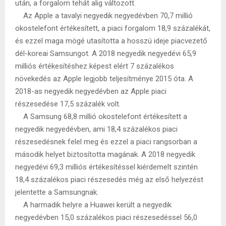
után, a forgalom tehát alig változott.
Az Apple a tavalyi negyedik negyedévben 70,7 millió
okostelefont értékesített, a piaci forgalom 18,9 százalékát,
és ezzel maga mögé utasította a hosszú ideje piacvezető
dél-koreai Samsungot. A 2018 negyedik negyedévi 65,9
milliós értékesítéshez képest elért 7 százalékos
növekedés az Apple legjobb teljesítménye 2015 óta. A
2018-as negyedik negyedévben az Apple piaci
részesedése 17,5 százalék volt.
A Samsung 68,8 millió okostelefont értékesített a
negyedik negyedévben, ami 18,4 százalékos piaci
részesedésnek felel meg és ezzel a piaci rangsorban a
második helyet biztosította magának. A 2018 negyedik
negyedévi 69,3 milliós értékesítéssel kiérdemelt szintén
18,4 százalékos piaci részesedés még az első helyezést
jelentette a Samsungnak.
A harmadik helyre a Huawei került a negyedik
negyedévben 15,0 százalékos piaci részesedéssel 56,0