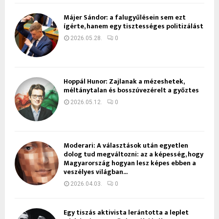
Májer Sándor: a falugyűlésein sem ezt
ígérte, hanem egy tisztességes politizálást
2026.05.28.
0
Hoppál Hunor: Zajlanak a mézeshetek,
méltánytalan és bosszúvezérelt a győztes
2026.05.12.
0
Moderari: A választások után egyetlen
dolog tud megváltozni: az a képesség, hogy
Magyarország hogyan lesz képes ebben a
veszélyes világban...
2026.04.03.
0
Egy tiszás aktivista lerántotta a leplet