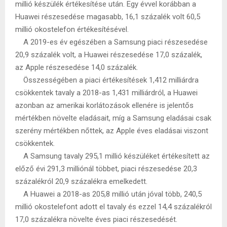
millió készülék értékesítése után. Egy évvel korábban a
Huawei részesedése magasabb, 16,1 százalék volt 60,5
millió okostelefon értékesítésével.
A 2019-es év egészében a Samsung piaci részesedése
20,9 százalék volt, a Huawei részesedése 17,0 százalék,
az Apple részesedése 14,0 százalék.
Összességében a piaci értékesítések 1,412 milliárdra
csökkentek tavaly a 2018-as 1,431 milliárdról, a Huawei
azonban az amerikai korlátozások ellenére is jelentős
mértékben növelte eladásait, míg a Samsung eladásai csak
szerény mértékben nőttek, az Apple éves eladásai viszont
csökkentek.
A Samsung tavaly 295,1 millió készüléket értékesített az
előző évi 291,3 milliónál többet, piaci részesedése 20,3
százalékról 20,9 százalékra emelkedett.
A Huawei a 2018-as 205,8 millió után jóval több, 240,5
millió okostelefont adott el tavaly és ezzel 14,4 százalékról
17,0 százalékra növelte éves piaci részesedését.