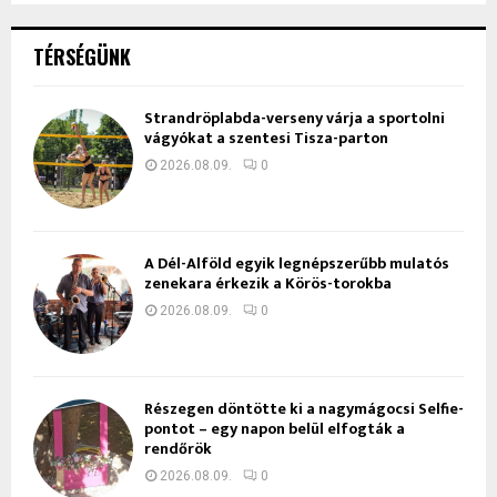
TÉRSÉGÜNK
Strandröplabda-verseny várja a sportolni
vágyókat a szentesi Tisza-parton
2026.08.09.
0
A Dél-Alföld egyik legnépszerűbb mulatós
zenekara érkezik a Körös-torokba
2026.08.09.
0
Részegen döntötte ki a nagymágocsi Selfie-
pontot – egy napon belül elfogták a
rendőrök
2026.08.09.
0