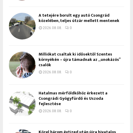
A tetejére borult egy autó Csongrád
közelében, teljes útzár mellett mentenek
2026.08.08.
0
Milliókat csaltak ki idősektől Szentes
környékén – újra támadnak az „unokázós”
csalók
2026.08.08.
0
Hatalmas mérföldkőhöz érkezett a
Csongrádi Gyógyfürdő és Uszoda
fejlesztése
2026.08.08.
0
Közel három évtized után újra hivatalos