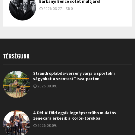
Bárkányi Bence sötét múltjáról
2026.03.27.
0
TÉRSÉGÜNK
Strandröplabda-verseny várja a sportolni
vágyókat a szentesi Tisza-parton
2026.08.09.
A Dél-Alföld egyik legnépszerűbb mulatós
zenekara érkezik a Körös-torokba
2026.08.09.