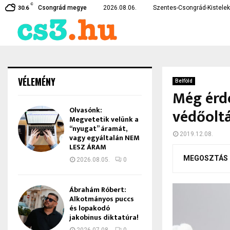
C
karékossági intézkedéseket vezetett…
Lebukott a csongrádi drog
Csongrád megye
2026.08.06.
Szentes-Csongrád-Kistelek 
30.6
VÉLEMÉNY
Belföld
Még érde
Olvasónk:
védőolt
Megvetetik velünk a
“nyugat” áramát,
2019.12.08.
vagy egyáltalán NEM
LESZ ÁRAM
MEGOSZTÁS
2026.08.05.
0
Ábrahám Róbert:
Alkotmányos puccs
és lopakodó
jakobinus diktatúra!