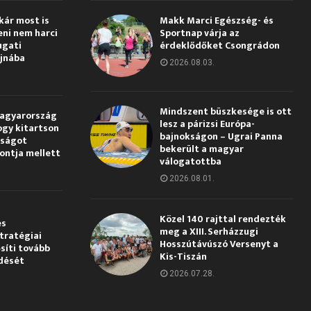
kár most is
Makk Marci Egészség- és
eni nem harci
Sportnap várja az
ugati
érdeklődőket Csongrádon
jnába
2026.08.03.
Mindszent büszkesége is ott
Magyarország
lesz a párizsi Európa-
ogy kitartson
bajnokságon – Ugrai Panna
gságot
bekerült a magyar
pontja mellett
válogatottba
2026.08.01.
Közel 140 rajttal rendezték
és
meg a XIII. Serházzugi
tratégiai
Hosszútávúszó Versenyt a
síti tovább
Kis-Tiszán
dését
2026.07.28.