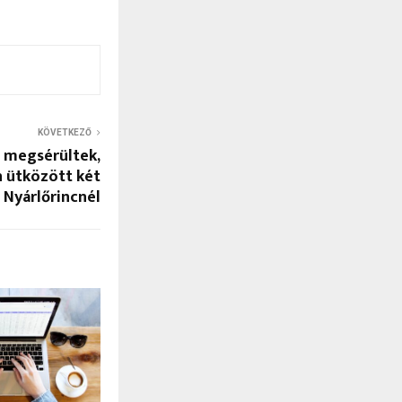
KÖVETKEZŐ
 megsérültek,
n ütközött két
Nyárlőrincnél