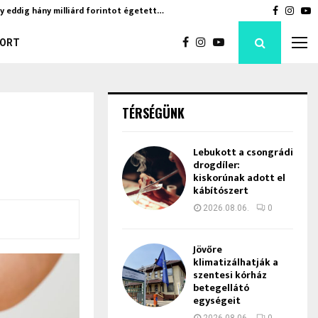
y eddig hány milliárd forintot égetett…
Jövőre k
Faceboo
Inst
Y
ORT
TÉRSÉGÜNK
Lebukott a csongrádi
drogdíler:
kiskorúnak adott el
kábítószert
2026.08.06.
0
Jövőre
klimatizálhatják a
szentesi kórház
betegellátó
egységeit