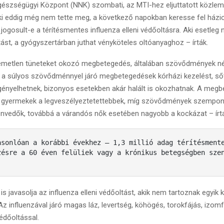
észségügyi Központ (NNK) szombati, az MTI-hez eljuttatott közle
aki eddig még nem tette meg, a következő napokban keresse fel házio
 jogosult-e a térítésmentes influenza elleni védőoltásra. Aki esetleg
tást, a gyógyszertárban juthat vényköteles oltóanyaghoz – írták.
lemetlen tüneteket okozó megbetegedés, általában szövődmények né
m a súlyos szövődménnyel járó megbetegedések kórházi kezelést, sőt
 igényelhetnek, bizonyos esetekben akár halált is okozhatnak. A meg
 gyermekek a legveszélyeztetettebbek, míg szövődmények szempont
nvedők, továbbá a várandós nők esetében nagyobb a kockázat – írt
asonlóan a korábbi évekhez – 1,3 millió adag térítésment
zésre a 60 éven felüliek vagy a krónikus betegségben sze
 javasolja az influenza elleni védőoltást, akik nem tartoznak egyik 
z influenzával járó magas láz, levertség, köhögés, torokfájás, izomf
édőoltással.