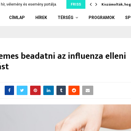
díler: kiskorúnak adott el…
Kiszámolták, hog
hír, vélemény és esemény portálja.
FRISS
CÍMLAP
HÍREK
TÉRSÉG
PROGRAMOK
SP
mes beadatni az influenza elleni
ást