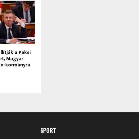
állítják a Paksi
t, Magyar
án-kormányra
SPORT