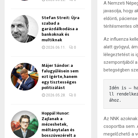
A Nemzeti Népeg
javasolja, hogy 
Stefan Streit: Újra
eldönti, páciense
szabad a
térítésmentes ol
garázdálkodása a
bankoknak és
multiknak
Az influenza kel
alatt gyógyul, á
2026.06.11.
0
lélegeztetést is
szempontjából a
Májer Sándor: a
betegségben sze
falugyűlésein sem
ezt ígérte, hanem
egy tisztességes
politizálást
Idén is – h
ll rendelke
2026.05.28.
0
ához.
Hoppál Hunor:
Zajlanak a
Az NNK azoknak is
mézeshetek,
csoportba sem. A
méltánytalan és
megelőzhető a v
bosszúvezérelt a