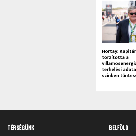
Hortay: Kapitá
torzította a
villamosenergi
terhelési adata
színben tűntes
TÉRSÉGÜNK
BELFÖLD