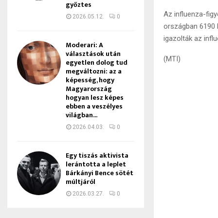
győztes
Az influenza-fig
2026.05.12.
0
országban 6190 b
igazolták az influ
Moderari: A
választások után
(MTI)
egyetlen dolog tud
megváltozni: az a
képesség, hogy
Magyarország
hogyan lesz képes
ebben a veszélyes
világban...
2026.04.03.
0
Egy tiszás aktivista
lerántotta a leplet
Bárkányi Bence sötét
múltjáról
2026.03.27.
0