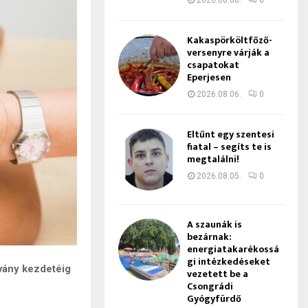
2026.08.06.
0
Kakaspörköltfőző-
versenyre várják a
csapatokat
Eperjesen
2026.08.06.
0
Eltűnt egy szentesi
fiatal – segíts te is
megtalálni!
2026.08.05.
0
A szaunák is
bezárnak:
energiatakarékossá
gi intézkedéseket
rvány kezdetéig
vezetett be a
Csongrádi
Gyógyfürdő