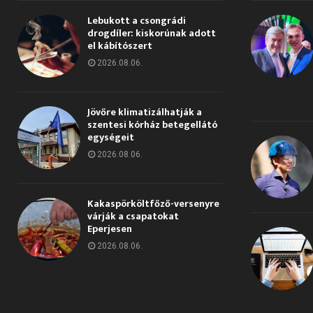
Lebukott a csongrádi
drogdíler: kiskorúnak adott
el kábítószert
2026.08.06.
Jövőre klimatizálhatják a
szentesi kórház betegellátó
egységeit
2026.08.06.
Kakaspörköltfőző-versenyre
várják a csapatokat
Eperjesen
2026.08.06.