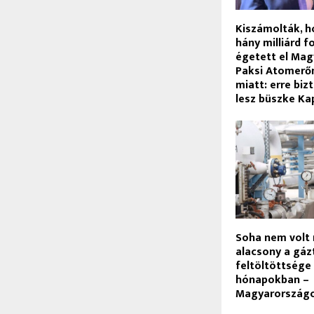
Kiszámolták, h
hány milliárd f
égetett el Mag
Paksi Atomerőm
miatt: erre bi
lesz büszke Ka
Soha nem volt 
alacsony a gá
feltöltöttsége 
hónapokban –
Magyarországon