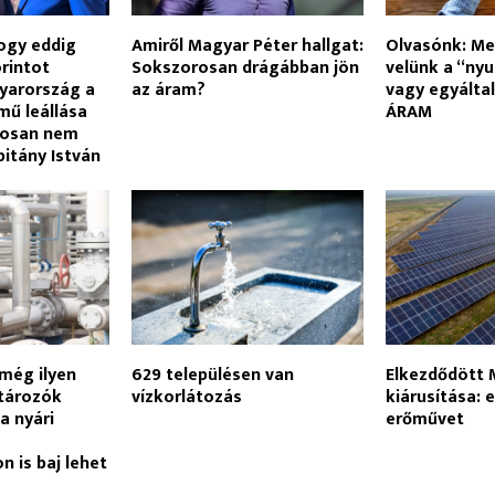
ogy eddig
Amiről Magyar Péter hallgat:
Olvasónk: Me
orintot
Sokszorosan drágábban jön
velünk a “ny
yarország a
az áram?
vagy egyálta
ű leállása
ÁRAM
ztosan nem
pitány István
még ilyen
629 településen van
Elkezdődött
ztározók
vízkorlátozás
kiárusítása: 
a nyári
erőművet
 is baj lehet