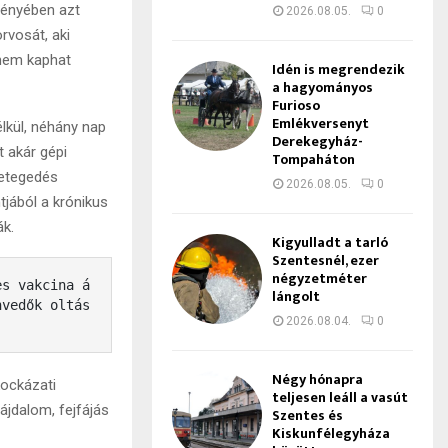
ményében azt
2026.08.05.
0
rvosát, aki
 nem kaphat
Idén is megrendezik
a hagyományos
Furioso
Emlékversenyt
lkül, néhány nap
Derekegyház-
 akár gépi
Tompaháton
betegedés
2026.08.05.
0
jából a krónikus
ák.
Kigyulladt a tarló
Szentesnél, ezer
négyzetméter
es vakcina á
lángolt
nvedők oltás
2026.08.04.
0
Négy hónapra
kockázati
teljesen leáll a vasút
ájdalom, fejfájás
Szentes és
Kiskunfélegyháza