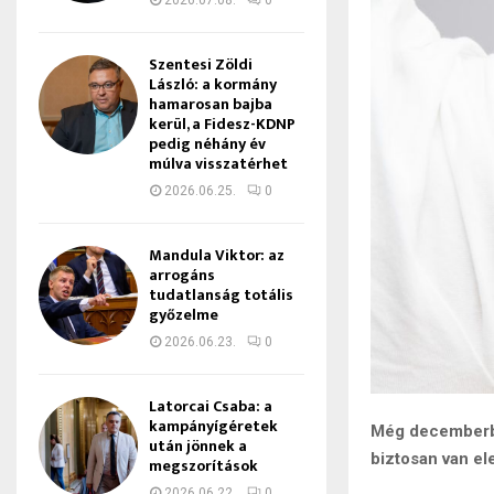
2026.07.08.
0
Szentesi Zöldi
László: a kormány
hamarosan bajba
kerül, a Fidesz-KDNP
pedig néhány év
múlva visszatérhet
2026.06.25.
0
Mandula Viktor: az
arrogáns
tudatlanság totális
győzelme
2026.06.23.
0
Latorcai Csaba: a
kampányígéretek
Még decemberben
után jönnek a
biztosan van el
megszorítások
2026.06.22.
0