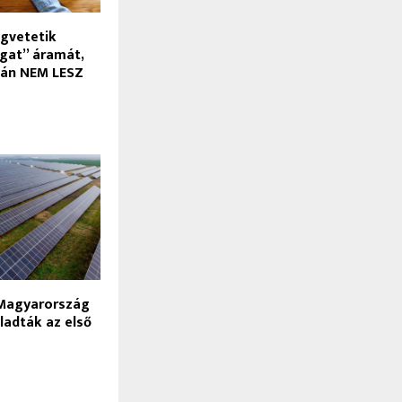
gvetetik
ugat” áramát,
lán NEM LESZ
 Magyarország
eladták az első