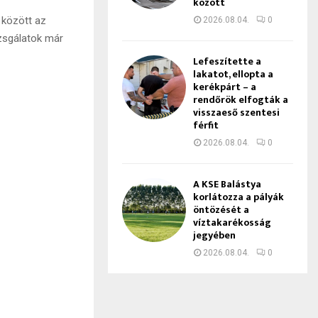
között
 között az
2026.08.04.
0
izsgálatok már
Lefeszítette a
lakatot, ellopta a
kerékpárt – a
rendőrök elfogták a
visszaeső szentesi
férfit
2026.08.04.
0
A KSE Balástya
korlátozza a pályák
öntözését a
víztakarékosság
jegyében
2026.08.04.
0