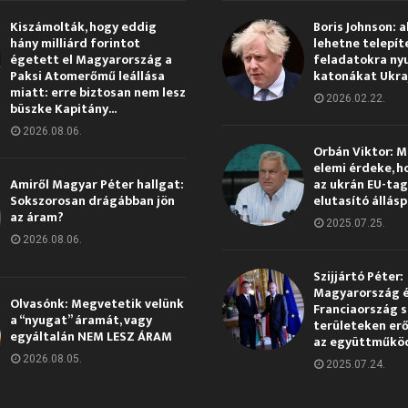
Kiszámolták, hogy eddig
Boris Johnson: a
hány milliárd forintot
lehetne telepít
égetett el Magyarország a
feladatokra ny
Paksi Atomerőmű leállása
katonákat Ukra
miatt: erre biztosan nem lesz
2026.02.22.
büszke Kapitány...
2026.08.06.
Orbán Viktor: 
elemi érdeke, h
Amiről Magyar Péter hallgat:
az ukrán EU-ta
Sokszorosan drágábban jön
elutasító állás
az áram?
2025.07.25.
2026.08.06.
Szijjártó Péter:
Magyarország 
Olvasónk: Megvetetik velünk
Franciaország s
a “nyugat” áramát, vagy
területeken erő
egyáltalán NEM LESZ ÁRAM
az együttműkö
2026.08.05.
2025.07.24.