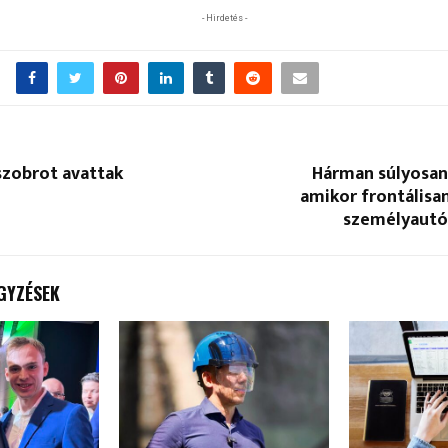
- Hirdetés -
szobrot avattak
Hárman súlyosan
amikor frontálisa
személyautó 
GYZÉSEK