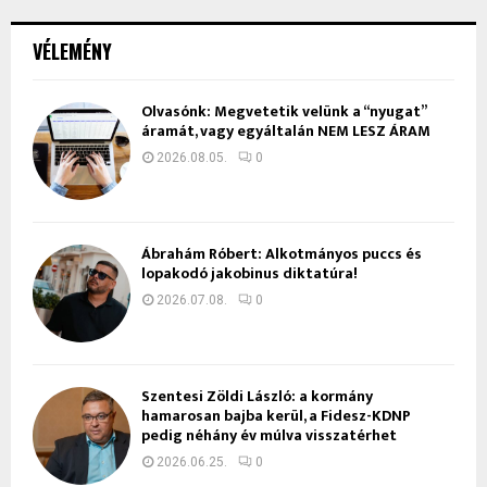
VÉLEMÉNY
Olvasónk: Megvetetik velünk a “nyugat”
áramát, vagy egyáltalán NEM LESZ ÁRAM
2026.08.05.
0
Ábrahám Róbert: Alkotmányos puccs és
lopakodó jakobinus diktatúra!
2026.07.08.
0
Szentesi Zöldi László: a kormány
hamarosan bajba kerül, a Fidesz-KDNP
pedig néhány év múlva visszatérhet
2026.06.25.
0