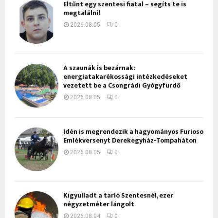
Eltűnt egy szentesi fiatal – segíts te is
megtalálni!
2026.08.05.
0
A szaunák is bezárnak:
energiatakarékossági intézkedéseket
vezetett be a Csongrádi Gyógyfürdő
2026.08.05.
0
Idén is megrendezik a hagyományos Furioso
Emlékversenyt Derekegyház-Tompaháton
2026.08.05.
0
Kigyulladt a tarló Szentesnél, ezer
négyzetméter lángolt
2026.08.04.
0