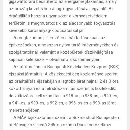
gigawattórára becsülhető az energiamegtakarítás, amely
az ország közel 5 heti átlagfogyasztásával egyenlő. Az
óraátállítás haszna ugyanakkor a környezetvédelem
területén is megmutatkozik: az alacsonyabb fogyasztás
kevesebb károsanyag-kibocsátással jár.
A megtakarítás jellemzően a háztartásokban, az
építkezéseken, a hosszan nyitva tartó intézményekben és
szolgáltatóknál, valamint a középületek díszkivilágítása
kapcsán keletkezik – olvasható a közleményben.
Az átállás érinti a Budapesti Közlekedési Központ (BKK)
éjszakai járatait is. A közlekedési cég közleménye szerint
az óraátállítás éjszakáján a legtöbb járat hajnali 2 és 3 óra
között a nyári és a téli időszámítás szerint is közlekedik,
de változásra kell számítani a 918-as, a 938-as, a 940-es,
a 941-es, a 990-es, a 992-es, a 996-os és a 998-as járat
menetrendjében.
A MÁV tájékoztatása szerint a Bukarestből Budapesten
át Bécsig közlekedő 346-os számú Dacia nemzetközi