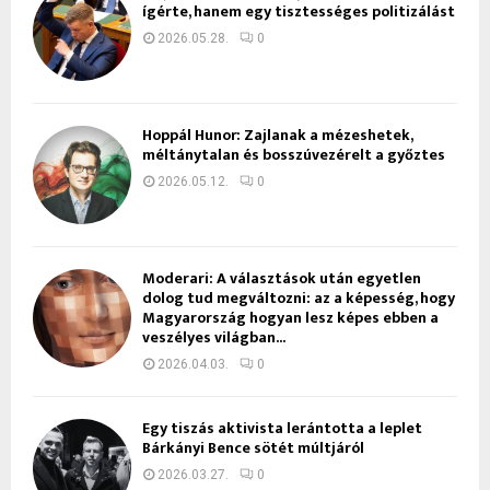
ígérte, hanem egy tisztességes politizálást
2026.05.28.
0
Hoppál Hunor: Zajlanak a mézeshetek,
méltánytalan és bosszúvezérelt a győztes
2026.05.12.
0
Moderari: A választások után egyetlen
dolog tud megváltozni: az a képesség, hogy
Magyarország hogyan lesz képes ebben a
veszélyes világban...
2026.04.03.
0
Egy tiszás aktivista lerántotta a leplet
Bárkányi Bence sötét múltjáról
2026.03.27.
0