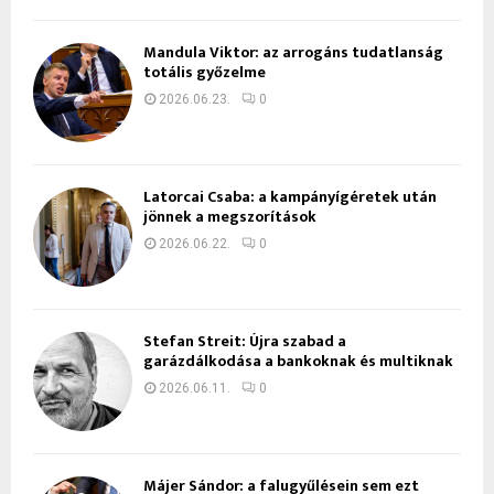
Mandula Viktor: az arrogáns tudatlanság
totális győzelme
2026.06.23.
0
Latorcai Csaba: a kampányígéretek után
jönnek a megszorítások
2026.06.22.
0
Stefan Streit: Újra szabad a
garázdálkodása a bankoknak és multiknak
2026.06.11.
0
Májer Sándor: a falugyűlésein sem ezt