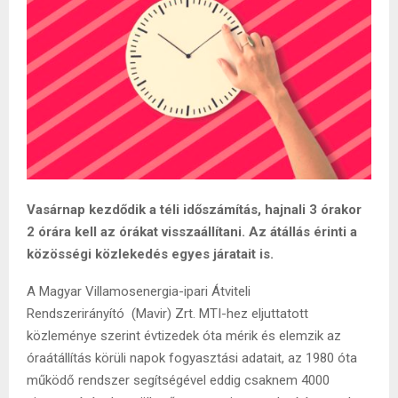
Vasárnap kezdődik a téli időszámítás, hajnali 3 órakor
2 órára kell az órákat visszaállítani. Az átállás érinti a
közösségi közlekedés egyes járatait is.
A Magyar Villamosenergia-ipari Átviteli
Rendszerirányító (Mavir) Zrt. MTI-hez eljuttatott
közleménye szerint évtizedek óta mérik és elemzik az
óraátállítás körüli napok fogyasztási adatait, az 1980 óta
működő rendszer segítségével eddig csaknem 4000