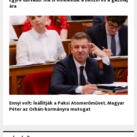
Egyre durvább: ma is emelkedik a benzin és a gázolaj
ára
Ennyi volt: leállítják a Paksi Atomerőművet, Magyar
Péter az Orbán-kormányra mutogat