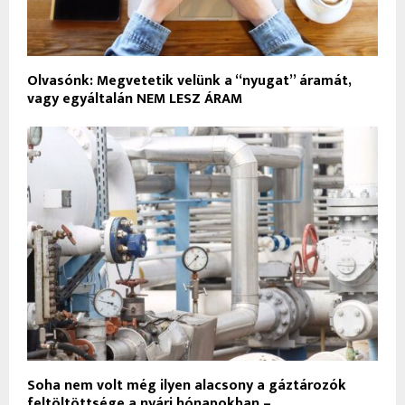
Olvasónk: Megvetetik velünk a “nyugat” áramát,
vagy egyáltalán NEM LESZ ÁRAM
Soha nem volt még ilyen alacsony a gáztározók
feltöltöttsége a nyári hónapokban –