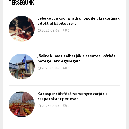
TÉRSÉGÜNK
Lebukott a csongrádi drogdíler: kiskorúnak
adott el kábítószert
2026.08.06.
0
Jövőre klimatizálhatják a szentesi kórház
betegellátó egységeit
2026.08.06.
0
Kakaspörköltfőző-versenyre várják a
csapatokat Eperjesen
2026.08.06.
0