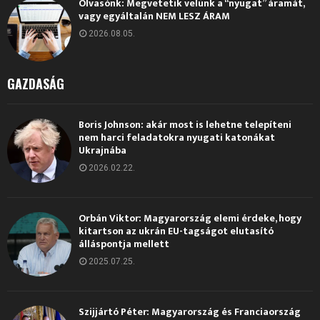
Olvasónk: Megvetetik velünk a “nyugat” áramát,
vagy egyáltalán NEM LESZ ÁRAM
2026.08.05.
GAZDASÁG
Boris Johnson: akár most is lehetne telepíteni
nem harci feladatokra nyugati katonákat
Ukrajnába
2026.02.22.
Orbán Viktor: Magyarország elemi érdeke, hogy
kitartson az ukrán EU-tagságot elutasító
álláspontja mellett
2025.07.25.
Szijjártó Péter: Magyarország és Franciaország