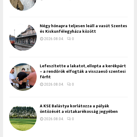
Négy hónapra teljesen leáll a vasút Szentes
és Kiskunfélegyháza között
2026.08.04.
0
Lefeszítette a lakatot, ellopta a kerékpárt
– a rendőrök elfogták a visszaeső szentesi
férfit
2026.08.04.
0
A KSE Balástya korlátozza a pályák
öntözését a víztakarékosság jegyében
2026.08.04.
0