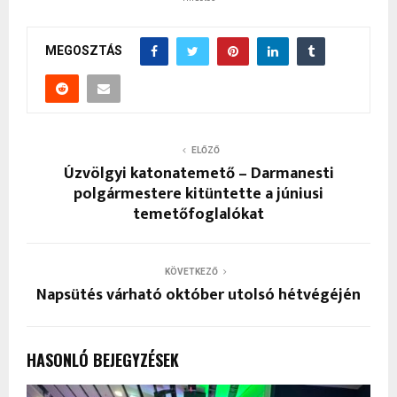
MEGOSZTÁS
ELŐZŐ
Úzvölgyi katonatemető – Darmanesti
polgármestere kitüntette a júniusi
temetőfoglalókat
KÖVETKEZŐ
Napsütés várható október utolsó hétvégéjén
HASONLÓ BEJEGYZÉSEK