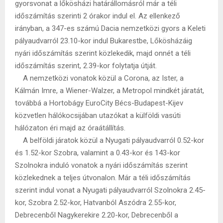
gyorsvonat a lőkösházi határállomásról már a téli
időszámítás szerinti 2 órakor indul el. Az ellenkező
irányban, a 347-es számú Dacia nemzetközi gyors a Keleti
pályaudvarról 23.10-kor indul Bukarestbe, Lőkösházáig
nyári időszámítás szerint közlekedik, majd onnét a téli
időszámítás szerint, 2.39-kor folytatja útját.
A nemzetközi vonatok közül a Corona, az Ister, a
Kálmán Imre, a Wiener-Walzer, a Metropol mindkét járatát,
továbbá a Hortobágy EuroCity Bécs-Budapest-Kijev
közvetlen hálókocsijában utazókat a külföldi vasúti
hálózaton éri majd az óraátállítás.
A belföldi járatok közül a Nyugati pályaudvarról 0.52-kor
és 1.52-kor Szobra, valamint a 0.43-kor és 143-kor
Szolnokra induló vonatok a nyári időszámítás szerint
közlekednek a teljes útvonalon. Már a téli időszámítás
szerint indul vonat a Nyugati pályaudvarról Szolnokra 2.45-
kor, Szobra 2.52-kor, Hatvanból Aszódra 2.55-kor,
Debrecenből Nagykerekire 2.20-kor, Debrecenből a