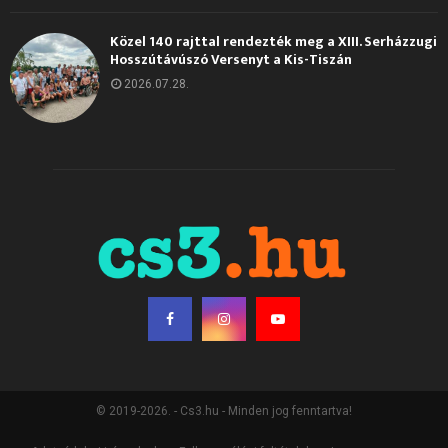
Közel 140 rajttal rendezték meg a XIII. Serházzugi
Hosszútávúszó Versenyt a Kis-Tiszán
2026.07.28.
© 2019-2026. - Cs3.hu - Minden jog fenntartva!