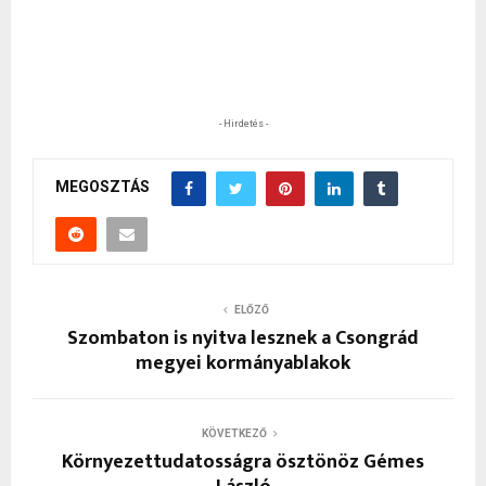
- Hirdetés -
MEGOSZTÁS
ELŐZŐ
Szombaton is nyitva lesznek a Csongrád
megyei kormányablakok
KÖVETKEZŐ
Környezettudatosságra ösztönöz Gémes