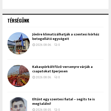
TÉRSÉGÜNK
Jövőre klimatizálhatják a szentesi kórház
betegellátó egységeit
2026.08.06.
0
Kakaspörköltfőző-versenyre várják a
csapatokat Eperjesen
2026.08.06.
0
Eltűnt egy szentesi fiatal – segíts te is
megtalálni!
2026.08.05.
0