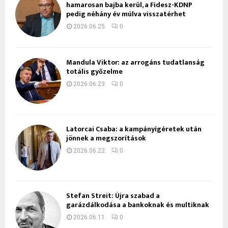
hamarosan bajba kerül, a Fidesz-KDNP
pedig néhány év múlva visszatérhet
2026.06.25.
0
Mandula Viktor: az arrogáns tudatlanság
totális győzelme
2026.06.23.
0
Latorcai Csaba: a kampányígéretek után
jönnek a megszorítások
2026.06.22.
0
Stefan Streit: Újra szabad a
garázdálkodása a bankoknak és multiknak
2026.06.11.
0