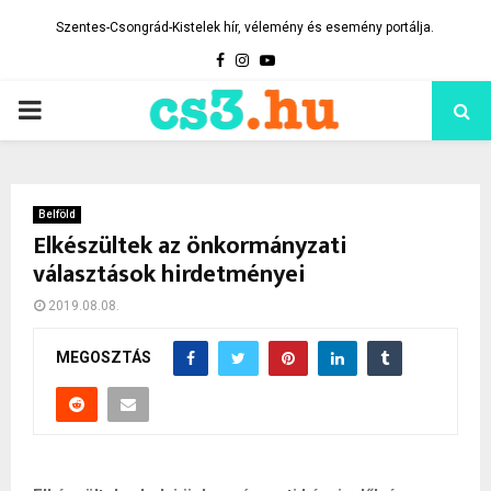
Szentes-Csongrád-Kistelek hír, vélemény és esemény portálja.
Facebook
Instagram
Youtube
PRIMARY
MENU
Belföld
Elkészültek az önkormányzati
választások hirdetményei
2019.08.08.
MEGOSZTÁS