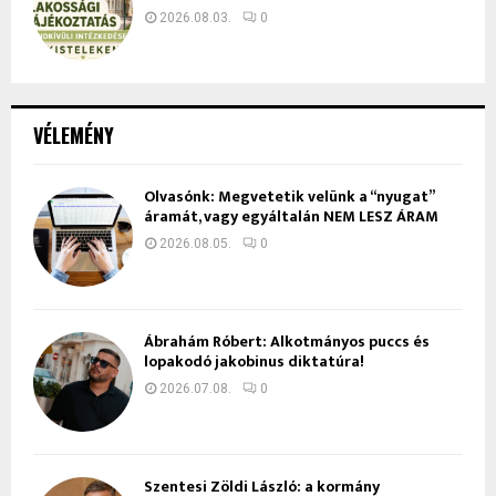
2026.08.03.
0
VÉLEMÉNY
Olvasónk: Megvetetik velünk a “nyugat”
áramát, vagy egyáltalán NEM LESZ ÁRAM
2026.08.05.
0
Ábrahám Róbert: Alkotmányos puccs és
lopakodó jakobinus diktatúra!
2026.07.08.
0
Szentesi Zöldi László: a kormány