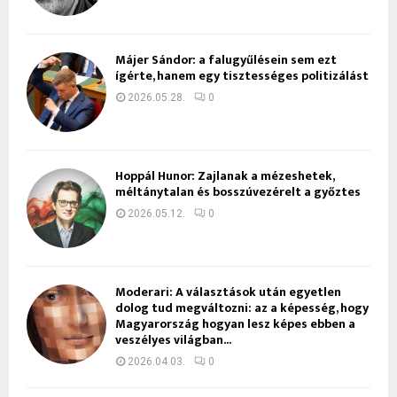
Májer Sándor: a falugyűlésein sem ezt
ígérte, hanem egy tisztességes politizálást
2026.05.28.
0
Hoppál Hunor: Zajlanak a mézeshetek,
méltánytalan és bosszúvezérelt a győztes
2026.05.12.
0
Moderari: A választások után egyetlen
dolog tud megváltozni: az a képesség, hogy
Magyarország hogyan lesz képes ebben a
veszélyes világban...
2026.04.03.
0