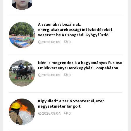
A szaunák is bezárnak:
energiatakarékossági intézkedéseket
vezetett be a Csongrádi Gyógyfürdő
2026.08.05.
0
Idén is megrendezik a hagyományos Furioso
Emlékversenyt Derekegyház-Tompaháton
2026.08.05.
0
Kigyulladt a tarló Szentesnél, ezer
négyzetméter lángolt
2026.08.04.
0