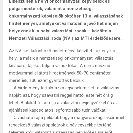
Elkészültek a helyi önkormányzati képviselők és
polgármesterek, valamint a nemzetiségi
önkormányzati képviselők október 13-ai választásának
hirdetményei, amelyeket várhatóan a jövő hét elején
helyeznek ki a helyi választási irodák – közölte a
Nemzeti Választási Iroda (NVI) az MTI érdeklődésére.
Az NVI két különböző hirdetményt készített: az egyik a
helyi, a másik a nemzetiségi önkormányzati választás
kiírásáról tájékoztatja a választókat. A nemzetiszínű
motívummal ellátott hirdetmények 50×70 centiméter
méretűek, 130 ezret gyártottak belőlük.
A hirdetmény tartalmazza egyebek mellett a választás
napját, azt, hogy szavazni reggel hattól este hét óráig
lehet. A plakát felsorolja a választói névjegyzékkel és az
ajánlással kapcsolatos legfontosabb tudnivalókat.
Olvasható rajta például, hogy a magyarországi lakcímmel
rendelkező választópolgárok a névjegyzékbe történő
felvételükről, valamint a szavazás helyéről és idejéről