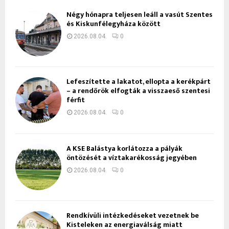
Négy hónapra teljesen leáll a vasút Szentes
és Kiskunfélegyháza között
2026.08.04.
0
Lefeszítette a lakatot, ellopta a kerékpárt
– a rendőrök elfogták a visszaeső szentesi
férfit
2026.08.04.
0
A KSE Balástya korlátozza a pályák
öntözését a víztakarékosság jegyében
2026.08.04.
0
Rendkívüli intézkedéseket vezetnek be
Kisteleken az energiaválság miatt