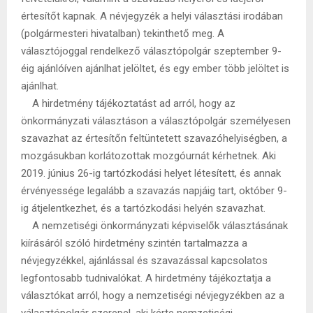
értesítőt kapnak. A névjegyzék a helyi választási irodában
(polgármesteri hivatalban) tekinthető meg. A
választójoggal rendelkező választópolgár szeptember 9-
éig ajánlóíven ajánlhat jelöltet, és egy ember több jelöltet is
ajánlhat.
A hirdetmény tájékoztatást ad arról, hogy az
önkormányzati választáson a választópolgár személyesen
szavazhat az értesítőn feltüntetett szavazóhelyiségben, a
mozgásukban korlátozottak mozgóurnát kérhetnek. Aki
2019. június 26-ig tartózkodási helyet létesített, és annak
érvényessége legalább a szavazás napjáig tart, október 9-
ig átjelentkezhet, és a tartózkodási helyén szavazhat.
A nemzetiségi önkormányzati képviselők választásának
kiírásáról szóló hirdetmény szintén tartalmazza a
névjegyzékkel, ajánlással és szavazással kapcsolatos
legfontosabb tudnivalókat. A hirdetmény tájékoztatja a
választókat arról, hogy a nemzetiségi névjegyzékben az a
választópolgár szerepel, aki kérte nemzetiségi