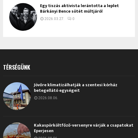
Egy tiszás aktivista lerántotta a leplet
Bárkányi Bence sötét múltjáról
2026.03.27.
0
TÉRSÉGÜNK
Jövőre klimatizálhatják a szentesi kórház
betegellátó egységeit
2026.08.06.
Kakaspörköltfőző-versenyre várják a csapatokat
Eperjesen