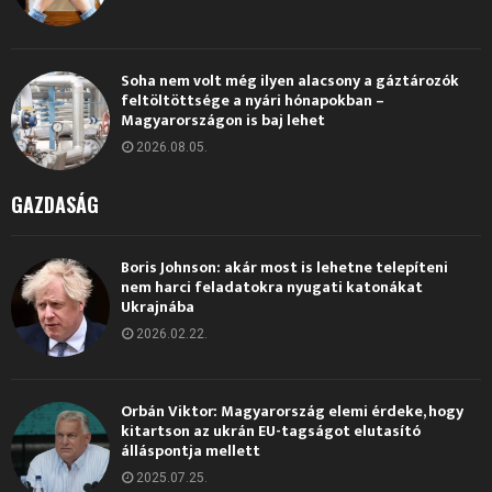
Soha nem volt még ilyen alacsony a gáztározók
feltöltöttsége a nyári hónapokban –
Magyarországon is baj lehet
2026.08.05.
GAZDASÁG
Boris Johnson: akár most is lehetne telepíteni
nem harci feladatokra nyugati katonákat
Ukrajnába
2026.02.22.
Orbán Viktor: Magyarország elemi érdeke, hogy
kitartson az ukrán EU-tagságot elutasító
álláspontja mellett
2025.07.25.