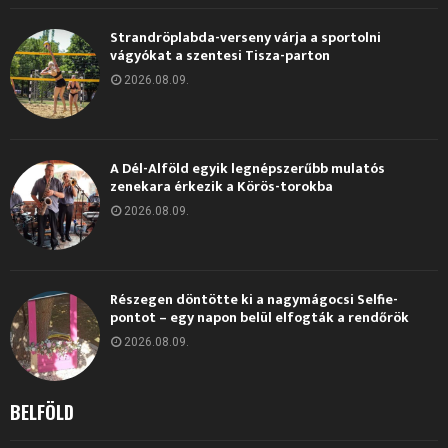
Strandröplabda-verseny várja a sportolni
vágyókat a szentesi Tisza-parton
2026.08.09.
A Dél-Alföld egyik legnépszerűbb mulatós
zenekara érkezik a Körös-torokba
2026.08.09.
Részegen döntötte ki a nagymágocsi Selfie-
pontot – egy napon belül elfogták a rendőrök
2026.08.09.
BELFÖLD