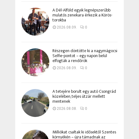
A Dél-Alföld egyik legnépszerűbb
mulatós zenekara érkezik a Körös-
torokba
2026.08.09.
0
Részegen döntötte ki a nagymágocsi
Selfie-pontot – egy napon belül
elfogták a rendőrök
2026.08.09.
0
A tetejére borult egy autó Csongrád
közelében, teljes útzár mellett
mentenek
2026.08.08.
0
Milliókat csaltak ki idősektől Szentes
környékén – újra támadnak az