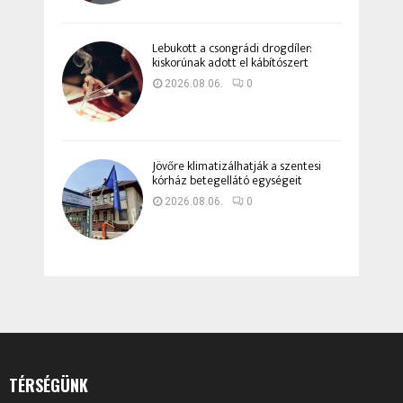
Lebukott a csongrádi drogdíler:
kiskorúnak adott el kábítószert
2026.08.06.
0
Jövőre klimatizálhatják a szentesi
kórház betegellátó egységeit
2026.08.06.
0
TÉRSÉGÜNK