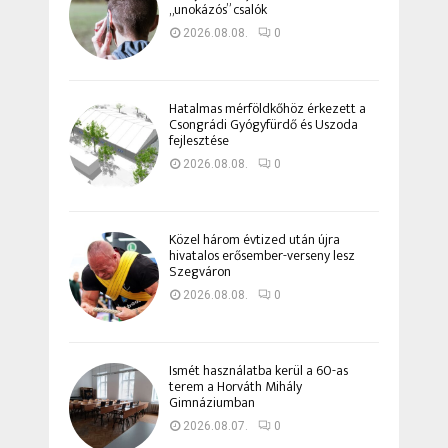
„unokázós” csalók
2026.08.08.
0
Hatalmas mérföldkőhöz érkezett a
Csongrádi Gyógyfürdő és Uszoda
fejlesztése
2026.08.08.
0
Közel három évtized után újra
hivatalos erősember-verseny lesz
Szegváron
2026.08.08.
0
Ismét használatba kerül a 60-as
terem a Horváth Mihály
Gimnáziumban
2026.08.07.
0