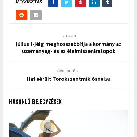
MEGOSZTÁS
ELŐZŐ
Július 1-jéig meghosszabbítja a kormány az
üzemanyag- és az élelmiszerárstopot
KÖVETKEZŐ
Hat sérült Törökszentmiklósnál￼
HASONLÓ BEJEGYZÉSEK