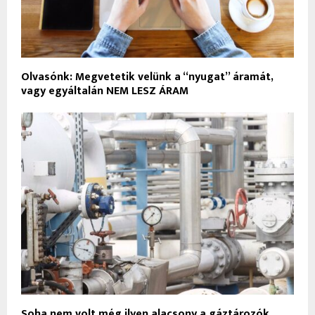
Olvasónk: Megvetetik velünk a “nyugat” áramát,
vagy egyáltalán NEM LESZ ÁRAM
Soha nem volt még ilyen alacsony a gáztározók