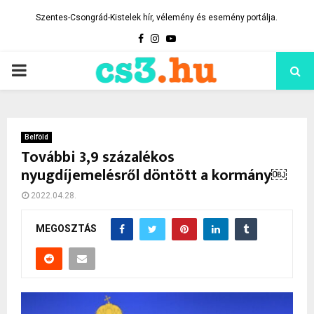
Szentes-Csongrád-Kistelek hír, vélemény és esemény portálja.
Facebook
Instagram
Youtube
PRIMARY
MENU
Belföld
További 3,9 százalékos
nyugdíjemelésről döntött a kormány￼
2022.04.28.
MEGOSZTÁS