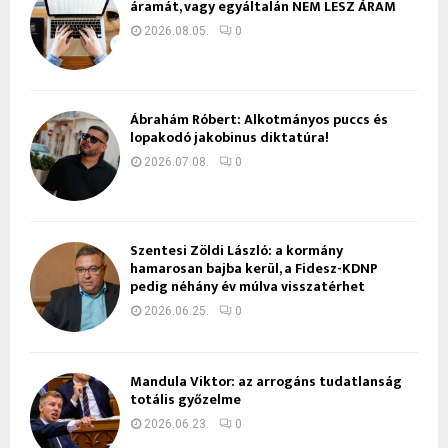
áramát, vagy egyáltalán NEM LESZ ÁRAM
2026.08.05.
0
Ábrahám Róbert: Alkotmányos puccs és
lopakodó jakobinus diktatúra!
2026.07.08.
0
Szentesi Zöldi László: a kormány
hamarosan bajba kerül, a Fidesz-KDNP
pedig néhány év múlva visszatérhet
2026.06.25.
0
Mandula Viktor: az arrogáns tudatlanság
totális győzelme
2026.06.23.
0