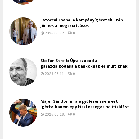
Latorcai Csaba: a kampányígéretek után
jönnek a megszorítások
2026.06.22.
0
Stefan Streit: Újra szabad a
garázdálkodása a bankoknak és multiknak
2026.06.11.
0
Májer Sándor: a falugyűlésein sem ezt
ígérte, hanem egy tisztességes politizálást
2026.05.28.
0