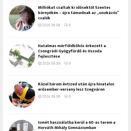
Milliókat csaltak ki idősektől Szentes
környékén – újra támadnak az „unokázós”
csalók
2026.08.08.
0
Hatalmas mérföldkőhöz érkezett a
Csongrádi Gyógyfürdő és Uszoda
fejlesztése
2026.08.08.
0
Közel három évtized után újra hivatalos
erősember-verseny lesz Szegváron
2026.08.08.
0
Ismét használatba kerül a 60-as terem a
Horváth Mihály Gimnáziumban