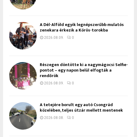
A Dél-Alföld egyik legnépszerűbb mulatós
zenekara érkezik a Körös-torokba
2026.08.09.
0
Részegen döntötte ki a nagymágocsi Selfie-
pontot – egy napon belül elfogták a
rendőrök
2026.08.09.
0
A tetejére borult egy autó Csongrád
közelében, teljes útzár mellett mentenek
2026.08.08.
0