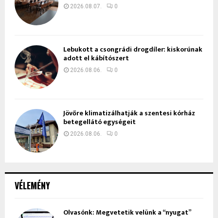
2026.08.07.
0
Lebukott a csongrádi drogdíler: kiskorúnak
adott el kábítószert
2026.08.06.
0
Jövőre klimatizálhatják a szentesi kórház
betegellátó egységeit
2026.08.06.
0
VÉLEMÉNY
Olvasónk: Megvetetik velünk a “nyugat”