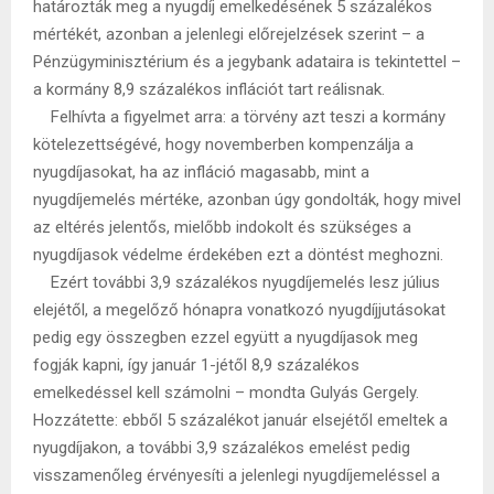
határozták meg a nyugdíj emelkedésének 5 százalékos
mértékét, azonban a jelenlegi előrejelzések szerint – a
Pénzügyminisztérium és a jegybank adataira is tekintettel –
a kormány 8,9 százalékos inflációt tart reálisnak.
Felhívta a figyelmet arra: a törvény azt teszi a kormány
kötelezettségévé, hogy novemberben kompenzálja a
nyugdíjasokat, ha az infláció magasabb, mint a
nyugdíjemelés mértéke, azonban úgy gondolták, hogy mivel
az eltérés jelentős, mielőbb indokolt és szükséges a
nyugdíjasok védelme érdekében ezt a döntést meghozni.
Ezért további 3,9 százalékos nyugdíjemelés lesz július
elejétől, a megelőző hónapra vonatkozó nyugdíjjutásokat
pedig egy összegben ezzel együtt a nyugdíjasok meg
fogják kapni, így január 1-jétől 8,9 százalékos
emelkedéssel kell számolni – mondta Gulyás Gergely.
Hozzátette: ebből 5 százalékot január elsejétől emeltek a
nyugdíjakon, a további 3,9 százalékos emelést pedig
visszamenőleg érvényesíti a jelenlegi nyugdíjemeléssel a