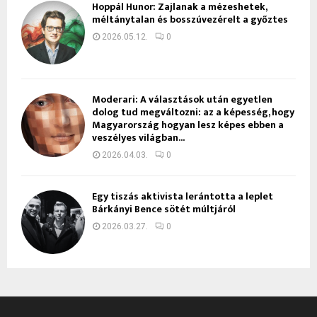
Hoppál Hunor: Zajlanak a mézeshetek,
méltánytalan és bosszúvezérelt a győztes
2026.05.12.
0
Moderari: A választások után egyetlen
dolog tud megváltozni: az a képesség, hogy
Magyarország hogyan lesz képes ebben a
veszélyes világban...
2026.04.03.
0
Egy tiszás aktivista lerántotta a leplet
Bárkányi Bence sötét múltjáról
2026.03.27.
0