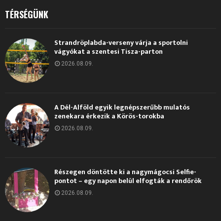
TÉRSÉGÜNK
Strandröplabda-verseny várja a sportolni
vágyókat a szentesi Tisza-parton
2026.08.09.
A Dél-Alföld egyik legnépszerűbb mulatós
zenekara érkezik a Körös-torokba
2026.08.09.
Részegen döntötte ki a nagymágocsi Selfie-
pontot – egy napon belül elfogták a rendőrök
2026.08.09.