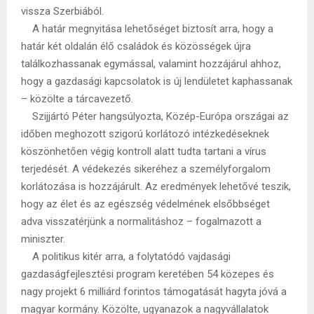
vissza Szerbiából.
A határ megnyitása lehetőséget biztosít arra, hogy a
határ két oldalán élő családok és közösségek újra
találkozhassanak egymással, valamint hozzájárul ahhoz,
hogy a gazdasági kapcsolatok is új lendületet kaphassanak
– közölte a tárcavezető.
Szijjártó Péter hangsúlyozta, Közép-Európa országai az
időben meghozott szigorú korlátozó intézkedéseknek
köszönhetően végig kontroll alatt tudta tartani a vírus
terjedését. A védekezés sikeréhez a személyforgalom
korlátozása is hozzájárult. Az eredmények lehetővé teszik,
hogy az élet és az egészség védelmének elsőbbséget
adva visszatérjünk a normalitáshoz – fogalmazott a
miniszter.
A politikus kitér arra, a folytatódó vajdasági
gazdaságfejlesztési program keretében 54 közepes és
nagy projekt 6 milliárd forintos támogatását hagyta jóvá a
magyar kormány. Közölte, ugyanazok a nagyvállalatok