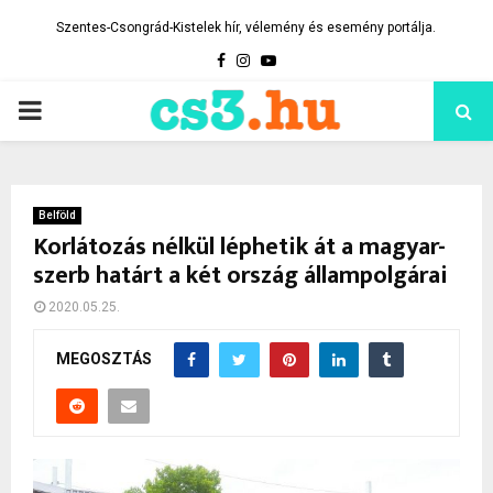
Szentes-Csongrád-Kistelek hír, vélemény és esemény portálja.
Facebook
Instagram
Youtube
PRIMARY
MENU
Belföld
Korlátozás nélkül léphetik át a magyar-
szerb határt a két ország állampolgárai
2020.05.25.
MEGOSZTÁS