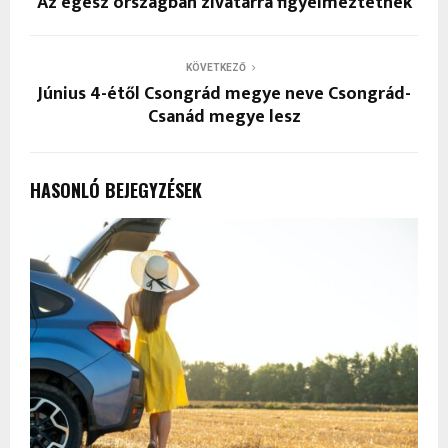
Az egész országban zivatarra figyelmeztetnek
KÖVETKEZŐ
Június 4-étől Csongrád megye neve Csongrád-
Csanád megye lesz
HASONLÓ BEJEGYZÉSEK