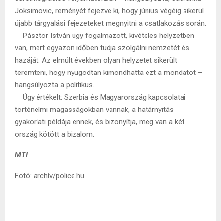
Joksimovic, reményét fejezve ki, hogy június végéig sikerül
újabb tárgyalási fejezeteket megnyitni a csatlakozás során.
Pásztor István úgy fogalmazott, kivételes helyzetben
van, mert egyazon időben tudja szolgálni nemzetét és
hazáját. Az elmúlt években olyan helyzetet sikerült
teremteni, hogy nyugodtan kimondhatta ezt a mondatot –
hangsúlyozta a politikus.
Úgy értékelt: Szerbia és Magyarország kapcsolatai
történelmi magasságokban vannak, a határnyitás
gyakorlati példája ennek, és bizonyítja, meg van a két
ország kötött a bizalom.
MTI
Fotó: archív/police.hu