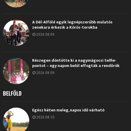
A Dél-Alföld egyik legnépszerűbb mulatós
zenekara érkezik a Körös-torokba
2026.08.09.
Részegen döntötte ki a nagymágocsi Selfie-
pontot – egy napon belül elfogták a rendőrök
2026.08.09.
BELFÖLD
Egész héten meleg, napos idő várható
2026.08.10.