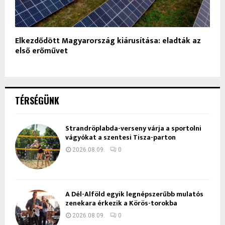
Elkezdődött Magyarország kiárusítása: eladták az
első erőművet
TÉRSÉGÜNK
Strandröplabda-verseny várja a sportolni
vágyókat a szentesi Tisza-parton
2026.08.09.
0
A Dél-Alföld egyik legnépszerűbb mulatós
zenekara érkezik a Körös-torokba
2026.08.09.
0