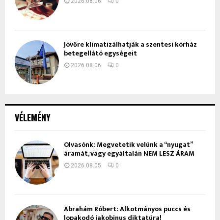
2026.08.06.
0
Jövőre klimatizálhatják a szentesi kórház
betegellátó egységeit
2026.08.06.
0
VÉLEMÉNY
Olvasónk: Megvetetik velünk a “nyugat”
áramát, vagy egyáltalán NEM LESZ ÁRAM
2026.08.05.
0
Ábrahám Róbert: Alkotmányos puccs és
lopakodó jakobinus diktatúra!