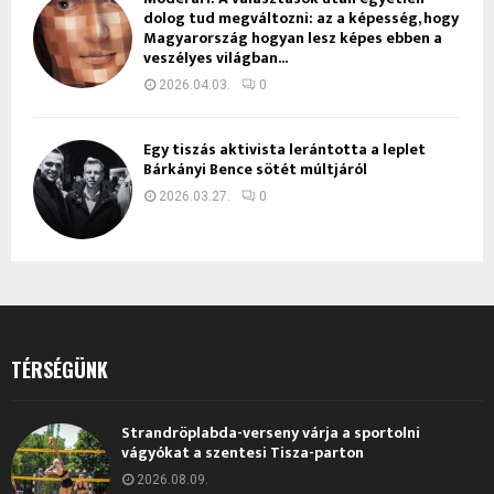
dolog tud megváltozni: az a képesség, hogy
Magyarország hogyan lesz képes ebben a
veszélyes világban...
2026.04.03.
0
Egy tiszás aktivista lerántotta a leplet
Bárkányi Bence sötét múltjáról
2026.03.27.
0
TÉRSÉGÜNK
Strandröplabda-verseny várja a sportolni
vágyókat a szentesi Tisza-parton
2026.08.09.