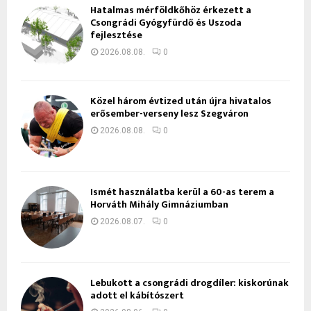
Hatalmas mérföldkőhöz érkezett a
Csongrádi Gyógyfürdő és Uszoda
fejlesztése
2026.08.08.
0
Közel három évtized után újra hivatalos
erősember-verseny lesz Szegváron
2026.08.08.
0
Ismét használatba kerül a 60-as terem a
Horváth Mihály Gimnáziumban
2026.08.07.
0
Lebukott a csongrádi drogdíler: kiskorúnak
adott el kábítószert