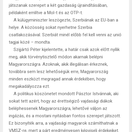
játszanak szerepet a két gazdaság újraindításában,
példaként említve a Mol-t és az OTP-t.
A külügyminiszter leszögezte, Szerbiának az EU-ban a
helye. A közösség sokat nyerhetne Szerbia
csatlakozásával. Szerbiát minél előbb fel kell venni az unió
tagjai közé – mondta.
Szijjártó Péter kijelentette, a határ csak azok előtt nyílik
meg, akik törvénytisztelő módon akarnak belépni
Magyarországra. Azoknak, akik illegálisan érkeznek,
továbbra sem lesz lehetőségük erre, Magyarország
minden eszközt megragad annak érdekében, hogy
megakadályozza ezt.
A politikus köszönetet mondott Pásztor Istvánnak, aki
sokat tett azért, hogy az érettségiző vajdasági diákok
beléphessenek Magyarországra, lehetővé váljon az
ingázás, és a mostani nyitásban fontos szerepet játszott.
Ez bizonyíték arra, a vajdasági magyarok számíthatnak a
VMSZ-re, mert a párt eredményesen képviseli érdekeiket.