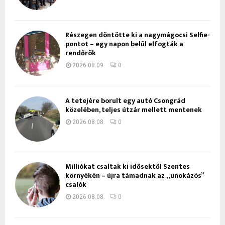
Részegen döntötte ki a nagymágocsi Selfie-
pontot – egy napon belül elfogták a
rendőrök
2026.08.09.
0
A tetejére borult egy autó Csongrád
közelében, teljes útzár mellett mentenek
2026.08.08.
0
Milliókat csaltak ki idősektől Szentes
környékén – újra támadnak az „unokázós”
csalók
2026.08.08.
0