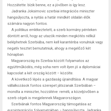
Hozzátette: bízik benne, ez a jövőben is így lesz.
Jadranka Joksimovic szerbiai integrációs miniszter
hangsúlyozta, a nyitás a határ mindkét oldalán élők
számára nagyon fontos.
A politikus emlékeztetett, a szerb kormány pénteken
döntött arról, hogy az utazók minden megkötés nélkül
beléphetnek Szerbiába, nem kell karanténba vonulniuk vagy
negatív tesztet bemutatniuk, ahogy a megelőző két
hónapban.
Magyarország és Szerbia között folyamatos az
együttműködés, még soha nem volt ilyen jó a diplomáciai
kapcsolat a két ország között – közölte.
A következő lépés a gazdaság újraindítása. A magyar
vállalkozások fontos szerepet játszanak Szerbiában –
mondta a miniszter, hozzátéve: reméli, a közeljövőben a
szerb cégek is megjelennek Magyarországon.
Szerbiának fontos Magyarország támogatása az
eurointegrációs folyamatokban – hangsúlyozta, Jadranka