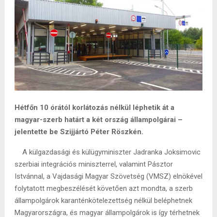
Hétfőn 10 órától korlátozás nélkül léphetik át a
magyar-szerb határt a két ország állampolgárai –
jelentette be Szijjártó Péter Röszkén.
A külgazdasági és külügyminiszter Jadranka Joksimovic
szerbiai integrációs miniszterrel, valamint Pásztor
Istvánnal, a Vajdasági Magyar Szövetség (VMSZ) elnökével
folytatott megbeszélését követően azt mondta, a szerb
állampolgárok karanténkötelezettség nélkül beléphetnek
Magyarországra, és magyar állampolgárok is így térhetnek