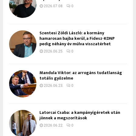
2026.07.08.
0
Szentesi Zöldi László: a kormány
hamarosan bajba kerül, a Fidesz-KDNP
pedig néhány év múlva visszatérhet
2026.06.25.
0
Mandula Viktor: az arrogáns tudatlanság
totális győzelme
2026.06.23.
0
Latorcai Csaba: a kampányígéretek után
jönnek a megszorítások
2026.06.22.
0