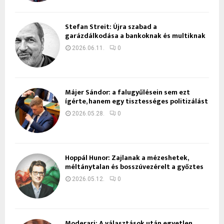
Stefan Streit: Újra szabad a
garázdálkodása a bankoknak és multiknak
2026.06.11.
0
Májer Sándor: a falugyűlésein sem ezt
ígérte, hanem egy tisztességes politizálást
2026.05.28.
0
Hoppál Hunor: Zajlanak a mézeshetek,
méltánytalan és bosszúvezérelt a győztes
2026.05.12.
0
Moderari: A választások után egyetlen