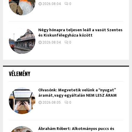
2026.08.04.
0
Négy hónapra teljesen leáll a vasút Szentes
és Kiskunfélegyháza között
2026.08.04.
0
VÉLEMÉNY
Olvasónk: Megvetetik velünk a “nyugat”
áramát, vagy egyáltalán NEM LESZ ÁRAM
2026.08.05.
0
Ábrahám Róbert: Alkotmányos puccs és