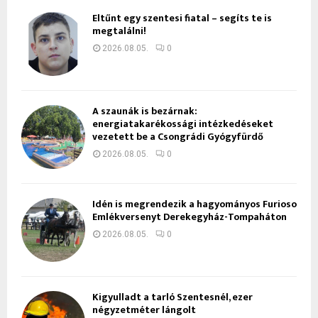
Eltűnt egy szentesi fiatal – segíts te is
megtalálni!
2026.08.05.
0
A szaunák is bezárnak:
energiatakarékossági intézkedéseket
vezetett be a Csongrádi Gyógyfürdő
2026.08.05.
0
Idén is megrendezik a hagyományos Furioso
Emlékversenyt Derekegyház-Tompaháton
2026.08.05.
0
Kigyulladt a tarló Szentesnél, ezer
négyzetméter lángolt