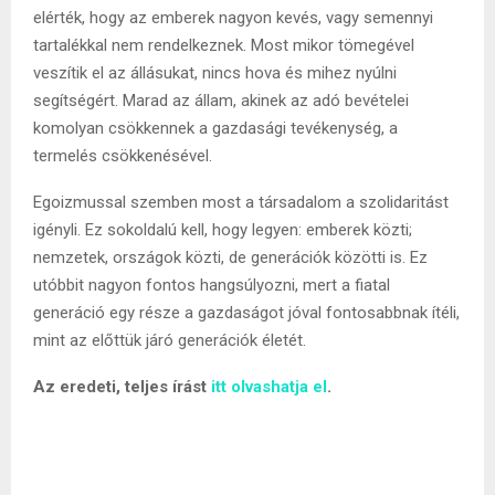
elérték, hogy az emberek nagyon kevés, vagy semennyi
tartalékkal nem rendelkeznek. Most mikor tömegével
veszítik el az állásukat, nincs hova és mihez nyúlni
segítségért. Marad az állam, akinek az adó bevételei
komolyan csökkennek a gazdasági tevékenység, a
termelés csökkenésével.
Egoizmussal szemben most a társadalom a szolidaritást
igényli. Ez sokoldalú kell, hogy legyen: emberek közti;
nemzetek, országok közti, de generációk közötti is. Ez
utóbbit nagyon fontos hangsúlyozni, mert a fiatal
generáció egy része a gazdaságot jóval fontosabbnak ítéli,
mint az előttük járó generációk életét.
Az eredeti, teljes írást
itt olvashatja el
.