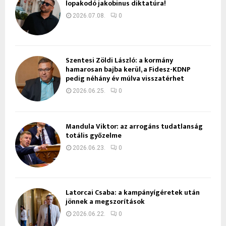
lopakodó jakobinus diktatúra!
2026.07.08.
0
Szentesi Zöldi László: a kormány
hamarosan bajba kerül, a Fidesz-KDNP
pedig néhány év múlva visszatérhet
2026.06.25.
0
Mandula Viktor: az arrogáns tudatlanság
totális győzelme
2026.06.23.
0
Latorcai Csaba: a kampányígéretek után
jönnek a megszorítások
2026.06.22.
0