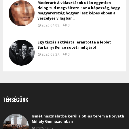
Moderari: A választások után egyetlen
dolog tud megváltozni: az a képesség, hogy
Magyarország hogyan lesz képes ebben a
veszélyes világban...
2026.04.03.
0
Egy tiszás aktivista lerántotta a leplet
Bárkányi Bence sötét múltjáról
2026.03.27.
0
TÉRSÉGÜNK
Ismét használatba kerül a 60-as terem a Horváth
Mihály Gimnáziumban
2026.08.07.