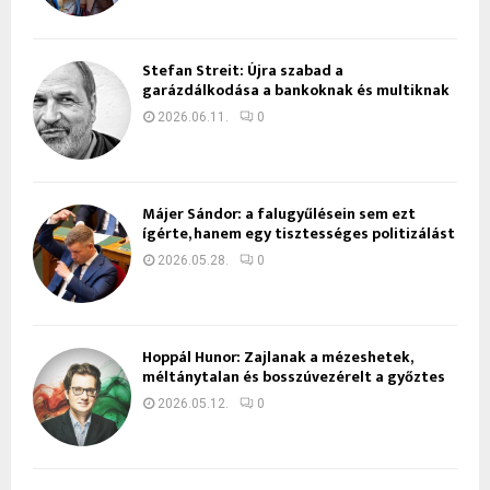
Stefan Streit: Újra szabad a
garázdálkodása a bankoknak és multiknak
2026.06.11.
0
Májer Sándor: a falugyűlésein sem ezt
ígérte, hanem egy tisztességes politizálást
2026.05.28.
0
Hoppál Hunor: Zajlanak a mézeshetek,
méltánytalan és bosszúvezérelt a győztes
2026.05.12.
0