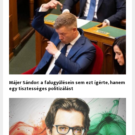
Májer Sándor: a falugyűlésein sem ezt ígérte, hanem
egy tisztességes politizálást