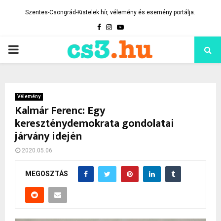
Szentes-Csongrád-Kistelek hír, vélemény és esemény portálja.
Facebook
Instagram
Youtube
PRIMARY
MENU
Vélemény
Kalmár Ferenc: Egy
kereszténydemokrata gondolatai
járvány idején
2020.05.06.
MEGOSZTÁS