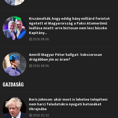
Kiszámolták, hogy eddig hány milliárd forintot
égetett el Magyarország a Paksi Atomerőmű
leállása miatt: erre biztosan nem lesz büszke
Kapitány...
2026.08.06.
Amiről Magyar Péter hallgat: Sokszorosan
drágábban jön az áram?
2026.08.06.
GAZDASÁG
Boris Johnson: akár most is lehetne telepíteni
nem harci feladatokra nyugati katonákat
Ukrajnába
2026.02.22.