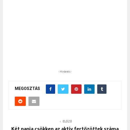
- Hirdetés -
MEGOSZTÁS
ELŐZŐ
Két napja csökken az aktív fertőzöttek száma