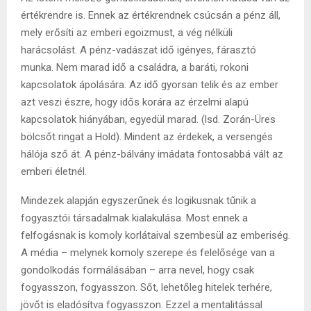
értékrendre is. Ennek az értékrendnek csúcsán a pénz áll,
mely erősíti az emberi egoizmust, a vég nélküli
harácsolást. A pénz-vadászat idő igényes, fárasztó
munka. Nem marad idő a családra, a baráti, rokoni
kapcsolatok ápolására. Az idő gyorsan telik és az ember
azt veszi észre, hogy idős korára az érzelmi alapú
kapcsolatok hiányában, egyedül marad. (lsd. Zorán-Üres
bölcsőt ringat a Hold). Mindent az érdekek, a versengés
hálója sző át. A pénz-bálvány imádata fontosabbá vált az
emberi életnél.
Mindezek alapján egyszerűnek és logikusnak tűnik a
fogyasztói társadalmak kialakulása. Most ennek a
felfogásnak is komoly korlátaival szembesül az emberiség.
A média – melynek komoly szerepe és felelősége van a
gondolkodás formálásában – arra nevel, hogy csak
fogyasszon, fogyasszon. Sőt, lehetőleg hitelek terhére,
jövőt is eladósítva fogyasszon. Ezzel a mentalitással