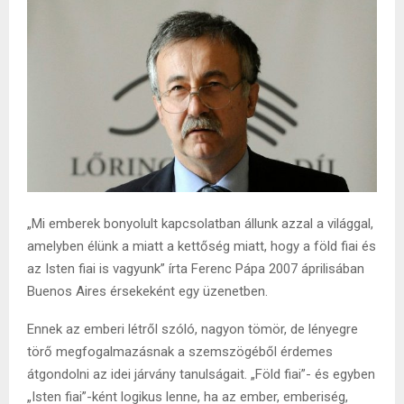
„Mi emberek bonyolult kapcsolatban állunk azzal a világgal,
amelyben élünk a miatt a kettőség miatt, hogy a föld fiai és
az Isten fiai is vagyunk” írta Ferenc Pápa 2007 áprilisában
Buenos Aires érsekeként egy üzenetben.
Ennek az emberi létről szóló, nagyon tömör, de lényegre
törő megfogalmazásnak a szemszögéből érdemes
átgondolni az idei járvány tanulságait. „Föld fiai”- és egyben
„Isten fiai”-ként logikus lenne, ha az ember, emberiség,